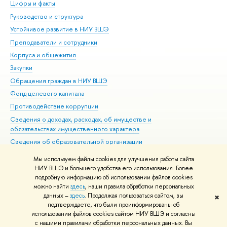
Цифры и факты
Ли
Руководство и структура
Дов
Устойчивое развитие в НИУ ВШЭ
Ол
Преподаватели и сотрудники
При
Корпуса и общежития
Вы
Закупки
При
Обращения граждан в НИУ ВШЭ
Ас
Фонд целевого капитала
До
Противодействие коррупции
Цен
Сведения о доходах, расходах, об имуществе и
Би
обязательствах имущественного характера
Об
Сведения об образовательной организации
Обр
Людям с ограниченными возможностями здоровья
Мы используем файлы cookies для улучшения работы сайта
Единая платежная страница
НИУ ВШЭ и большего удобства его использования. Более
подробную информацию об использовании файлов cookies
Работа в Вышке
можно найти
здесь
, наши правила обработки персональных
данных –
здесь
. Продолжая пользоваться сайтом, вы
✖
Редактору
подтверждаете, что были проинформированы об
© НИУ ВШЭ 1993–2026
Адреса и контакты
Условия использования
использовании файлов cookies сайтом НИУ ВШЭ и согласны
с нашими правилами обработки персональных данных. Вы
материалов
Политика конфиденциальности
Карта сайта