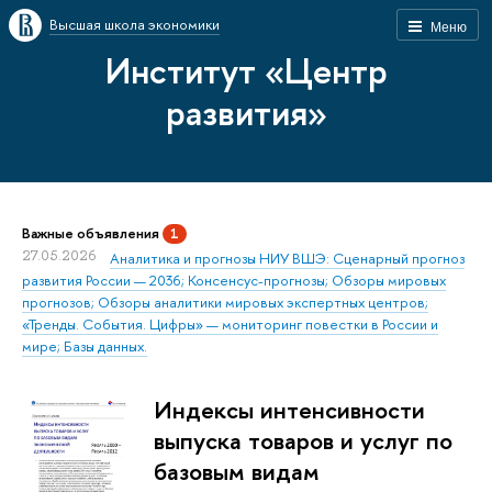
Высшая школа экономики
Меню
Институт «Центр
развития»
Важные объявления
1
27.05.2026
Аналитика и прогнозы НИУ ВШЭ: Сценарный прогноз
развития России — 2036; Консенсус-прогнозы; Обзоры мировых
прогнозов; Обзоры аналитики мировых экспертных центров;
«Тренды. События. Цифры» — мониторинг повестки в России и
мире; Базы данных.
Индексы интенсивности
выпуска товаров и услуг по
базовым видам