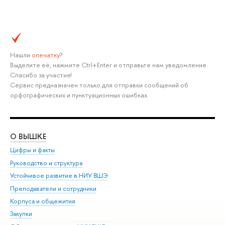
Нашли
опечатку
?
Выделите её, нажмите Ctrl+Enter и отправьте нам уведомление.
Спасибо за участие!
Сервис предназначен только для отправки сообщений об
орфографических и пунктуационных ошибках.
О ВЫШКЕ
ОБ
Цифры и факты
Ли
Руководство и структура
Дов
Устойчивое развитие в НИУ ВШЭ
Ол
Преподаватели и сотрудники
При
Корпуса и общежития
Вы
Закупки
При