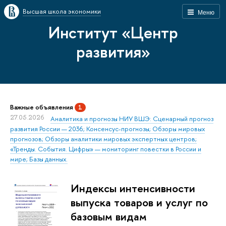
Высшая школа экономики
Меню
Институт «Центр
развития»
Важные объявления
1
27.05.2026
Аналитика и прогнозы НИУ ВШЭ: Сценарный прогноз
развития России — 2036; Консенсус-прогнозы; Обзоры мировых
прогнозов; Обзоры аналитики мировых экспертных центров;
«Тренды. События. Цифры» — мониторинг повестки в России и
мире; Базы данных.
Индексы интенсивности
выпуска товаров и услуг по
базовым видам