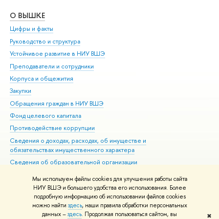
О ВЫШКЕ
ОБ
Цифры и факты
Ли
Руководство и структура
Дов
Устойчивое развитие в НИУ ВШЭ
Ол
Преподаватели и сотрудники
При
Корпуса и общежития
Вы
Закупки
При
Обращения граждан в НИУ ВШЭ
Ас
Фонд целевого капитала
До
Противодействие коррупции
Цен
Сведения о доходах, расходах, об имуществе и
Би
обязательствах имущественного характера
Об
Сведения об образовательной организации
Обр
Людям с ограниченными возможностями здоровья
Мы используем файлы cookies для улучшения работы сайта
Единая платежная страница
НИУ ВШЭ и большего удобства его использования. Более
подробную информацию об использовании файлов cookies
Работа в Вышке
можно найти
здесь
, наши правила обработки персональных
данных –
здесь
. Продолжая пользоваться сайтом, вы
✖