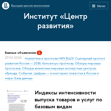
Высшая школа экономики
Меню
Институт «Центр
развития»
Важные объявления
1
27.05.2026
Аналитика и прогнозы НИУ ВШЭ: Сценарный прогноз
развития России — 2036; Консенсус-прогнозы; Обзоры мировых
прогнозов; Обзоры аналитики мировых экспертных центров;
«Тренды. События. Цифры» — мониторинг повестки в России и
мире; Базы данных.
Индексы интенсивности
выпуска товаров и услуг по
базовым видам