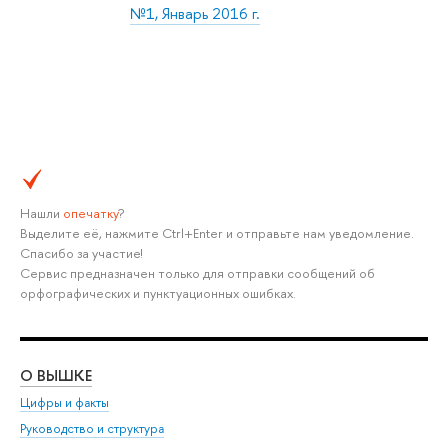
№1, Январь 2016 г.
Нашли
опечатку
?
Выделите её, нажмите Ctrl+Enter и отправьте нам уведомление.
Спасибо за участие!
Сервис предназначен только для отправки сообщений об
орфографических и пунктуационных ошибках.
О ВЫШКЕ
ОБ
Цифры и факты
Ли
Руководство и структура
Дов