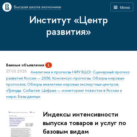
Высшая школа экономики
Меню
Институт «Центр
развития»
Важные объявления
1
27.05.2026
Аналитика и прогнозы НИУ ВШЭ: Сценарный прогноз
развития России — 2036; Консенсус-прогнозы; Обзоры мировых
прогнозов; Обзоры аналитики мировых экспертных центров;
«Тренды. События. Цифры» — мониторинг повестки в России и
мире; Базы данных.
Индексы интенсивности
выпуска товаров и услуг по
базовым видам