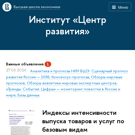
Высшая школа экономики
Меню
Институт «Центр
развития»
Важные объявления
1
27.05.2026
Аналитика и прогнозы НИУ ВШЭ: Сценарный прогноз
развития России — 2036; Консенсус-прогнозы; Обзоры мировых
прогнозов; Обзоры аналитики мировых экспертных центров;
«Тренды. События. Цифры» — мониторинг повестки в России и
мире; Базы данных.
Индексы интенсивности
выпуска товаров и услуг по
базовым видам