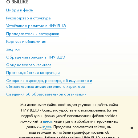
О ВЫШКЕ
ОБ
Цифры и факты
Ли
Руководство и структура
Дов
Устойчивое развитие в НИУ ВШЭ
Ол
Преподаватели и сотрудники
При
Корпуса и общежития
Вы
Закупки
При
Обращения граждан в НИУ ВШЭ
Ас
Фонд целевого капитала
До
Противодействие коррупции
Цен
Сведения о доходах, расходах, об имуществе и
Би
обязательствах имущественного характера
Об
Сведения об образовательной организации
Обр
Людям с ограниченными возможностями здоровья
Мы используем файлы cookies для улучшения работы сайта
Единая платежная страница
НИУ ВШЭ и большего удобства его использования. Более
подробную информацию об использовании файлов cookies
Работа в Вышке
можно найти
здесь
, наши правила обработки персональных
данных –
здесь
. Продолжая пользоваться сайтом, вы
✖
Редактору
подтверждаете, что были проинформированы об
© НИУ ВШЭ 1993–2026
Адреса и контакты
Условия использования