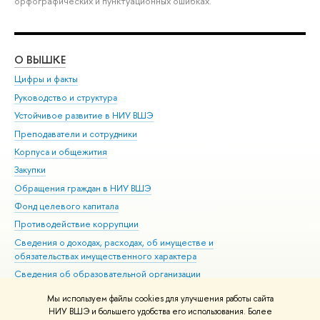
орфографических и пунктуационных ошибках.
О ВЫШКЕ
ОБ
Цифры и факты
Ли
Руководство и структура
Дов
Устойчивое развитие в НИУ ВШЭ
Ол
Преподаватели и сотрудники
При
Корпуса и общежития
Вы
Закупки
При
Обращения граждан в НИУ ВШЭ
Ас
Фонд целевого капитала
До
Противодействие коррупции
Цен
Сведения о доходах, расходах, об имуществе и
Би
обязательствах имущественного характера
Об
Сведения об образовательной организации
Обр
Людям с ограниченными возможностями здоровья
Мы используем файлы cookies для улучшения работы сайта
Единая платежная страница
НИУ ВШЭ и большего удобства его использования. Более