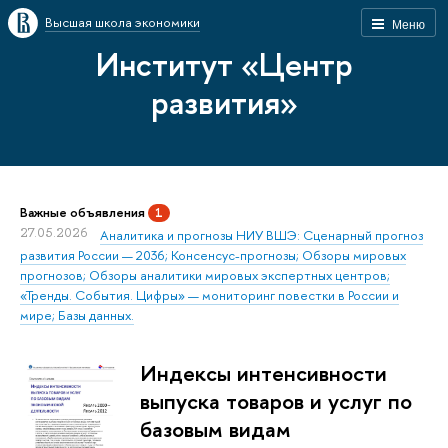
Высшая школа экономики
Меню
Институт «Центр
развития»
Важные объявления
1
27.05.2026
Аналитика и прогнозы НИУ ВШЭ: Сценарный прогноз
развития России — 2036; Консенсус-прогнозы; Обзоры мировых
прогнозов; Обзоры аналитики мировых экспертных центров;
«Тренды. События. Цифры» — мониторинг повестки в России и
мире; Базы данных.
Индексы интенсивности
выпуска товаров и услуг по
базовым видам