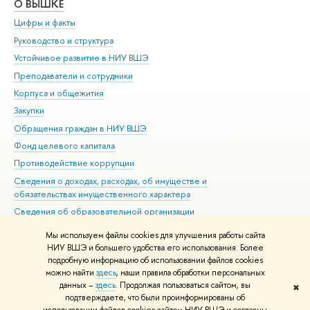
О ВЫШКЕ
ОБ
Цифры и факты
Ли
Руководство и структура
Дов
Устойчивое развитие в НИУ ВШЭ
Ол
Преподаватели и сотрудники
При
Корпуса и общежития
Вы
Закупки
При
Обращения граждан в НИУ ВШЭ
Ас
Фонд целевого капитала
До
Противодействие коррупции
Цен
Сведения о доходах, расходах, об имуществе и
Би
обязательствах имущественного характера
Об
Сведения об образовательной организации
Обр
Людям с ограниченными возможностями здоровья
Мы используем файлы cookies для улучшения работы сайта
Единая платежная страница
НИУ ВШЭ и большего удобства его использования. Более
подробную информацию об использовании файлов cookies
Работа в Вышке
можно найти
здесь
, наши правила обработки персональных
данных –
здесь
. Продолжая пользоваться сайтом, вы
✖
Редактору
подтверждаете, что были проинформированы об
© НИУ ВШЭ 1993–2026
Адреса и контакты
Условия использования