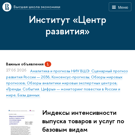
Высшая школа экономики
Меню
Институт «Центр
развития»
Важные объявления
1
27.05.2026
Аналитика и прогнозы НИУ ВШЭ: Сценарный прогноз
развития России — 2036; Консенсус-прогнозы; Обзоры мировых
прогнозов; Обзоры аналитики мировых экспертных центров;
«Тренды. События. Цифры» — мониторинг повестки в России и
мире; Базы данных.
Индексы интенсивности
выпуска товаров и услуг по
базовым видам