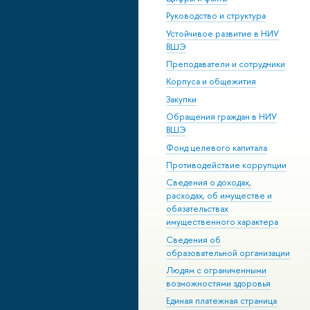
Руководство и структура
Устойчивое развитие в НИУ
ВШЭ
Преподаватели и сотрудники
Корпуса и общежития
Закупки
Обращения граждан в НИУ
ВШЭ
Фонд целевого капитала
Противодействие коррупции
Сведения о доходах,
расходах, об имуществе и
обязательствах
имущественного характера
Сведения об
образовательной организации
Людям с ограниченными
возможностями здоровья
Единая платежная страница