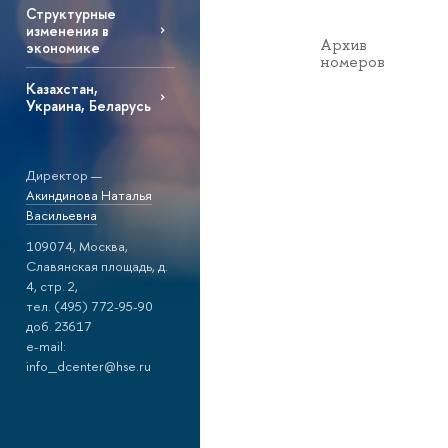
Структурные
изменения в
Архив
экономике
номеров
Казахстан,
Украина, Беларусь
Директор —
Акиндинова Наталья
Васильевна
109074, Москва,
Славянская площадь, д.
4, стр. 2,
тел. (495) 772-95-90
доб. 23617
e-mail:
info_dcenter@hse.ru