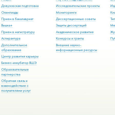
Довузовская подготовка
Исследовательские проекты
Из
Олимпиады
Мониторинги
Кн
Прием в бакалавриат
Диссертационные советы
Ти
Вышка+
Защиты диссертаций
Ме
Прием в магистратуру
Академическое развитие
Жу
Аспирантура
Конкурсы и гранты
Пу
Дополнительное
Внешние научно-
образование
информационные ресурсы
Центр развития карьеры
Бизнес-инкубатор ВШЭ
Образовательные
партнерства
Обратная связь и
взаимодействие с
получателями услуг