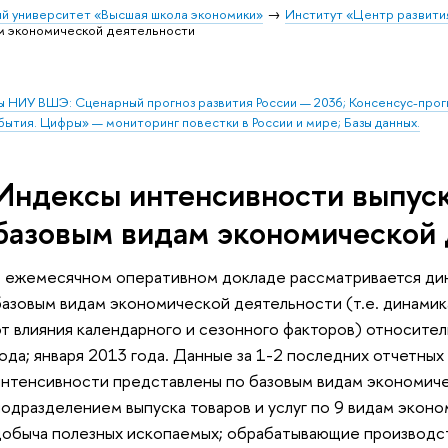
й университет «Высшая школа экономики»
Институт «Центр развити
ам экономической деятельности
ы НИУ ВШЭ: Сценарный прогноз развития России — 2036; Консенсус-про
бытия. Цифры» — мониторинг повестки в России и мире; Базы данных.
Индексы интенсивности выпуска
базовым видам экономической 
В ежемесячном оперативном докладе рассматривается дина
базовым видам экономической деятельности (т.е. динами
от влияния календарного и сезонного факторов) относите
года; января 2013 года. Данные за 1-2 последних отчетны
интенсивности представлены по базовым видам экономичес
подразделением выпуска товаров и услуг по 9 видам эконо
добыча полезных ископаемых; обрабатывающие производст