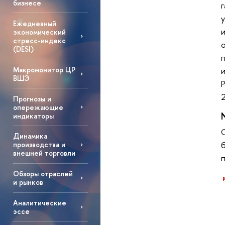
бизнесе
Ежедневный
экономический
стресс-индекс
(DESI)
Макромонитор ЦР
ВШЭ
2
Прогнозы и
опережающие
индикаторы
Динамика
производства и
внешней торговли
Обзоры отраслей
и рынков
Аналитические
эссе