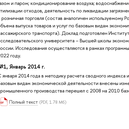
газом и паром; кондиционирование воздуха; водоснабжени
утилизации отходов, деятельность по ликвидации загрязне
и розничная торговля (состав аналогичен используемому 
объема выпуска товаров и услуг по базовым видам эконом
пассажирского транспорта). Доклад подготовлен Институ
исследовательского университета – Высшей школы экономи
России. Исследования осуществляются в рамках программ
022 году.
№1, Январь 2014 г.
С января 2014 года в методику расчета сводного индекса и
базовым видам экономической деятельности внесены изме
промышленного производства перешел с 2008 на 2010 баз
Полный текст
(PDF, 1.78 Мб)