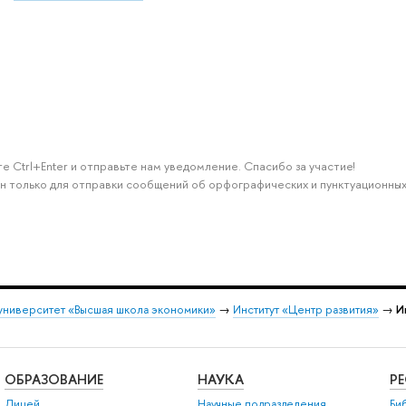
е Ctrl+Enter и отправьте нам уведомление. Спасибо за участие!
н только для отправки сообщений об орфографических и пунктуационных
университет «Высшая школа экономики»
→
Институт «Центр развития»
→
И
ОБРАЗОВАНИЕ
НАУКА
Р
Лицей
Научные подразделения
Би