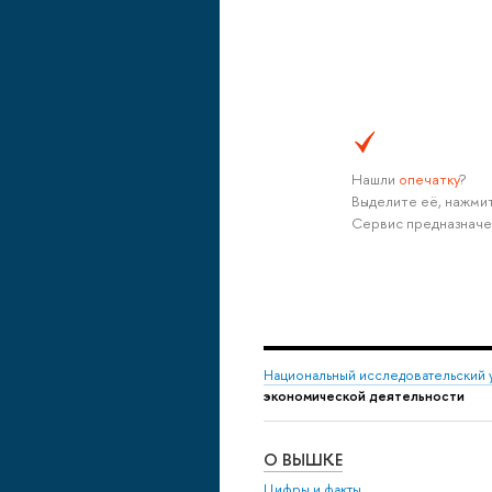
Нашли
опечатку
?
Выделите её, нажмит
Сервис предназначе
Национальный исследовательский 
экономической деятельности
О ВЫШКЕ
Цифры и факты