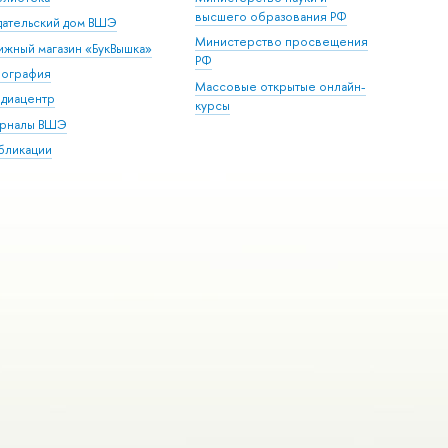
высшего образования РФ
дательский дом ВШЭ
Министерство просвещения
ижный магазин «БукВышка»
РФ
пография
Массовые открытые онлайн-
диацентр
курсы
рналы ВШЭ
бликации