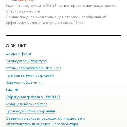
Выделите её, нажмите Ctrl+Enter и отправьте нам уведомление.
Спасибо за участие!
Сервис предназначен только для отправки сообщений об
орфографических и пунктуационных ошибках.
О ВЫШКЕ
ОБ
Цифры и факты
Ли
Руководство и структура
Дов
Устойчивое развитие в НИУ ВШЭ
Ол
Преподаватели и сотрудники
При
Корпуса и общежития
Вы
Закупки
При
Обращения граждан в НИУ ВШЭ
Ас
Фонд целевого капитала
До
Противодействие коррупции
Цен
Сведения о доходах, расходах, об имуществе и
Би
обязательствах имущественного характера
Об