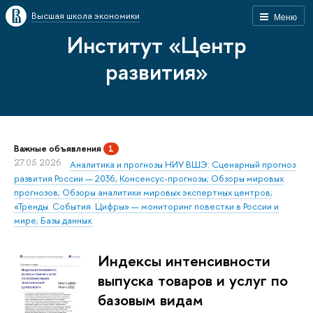
Высшая школа экономики
Меню
Институт «Центр
развития»
Важные объявления
1
27.05.2026
Аналитика и прогнозы НИУ ВШЭ: Сценарный прогноз
развития России — 2036; Консенсус-прогнозы; Обзоры мировых
прогнозов; Обзоры аналитики мировых экспертных центров;
«Тренды. События. Цифры» — мониторинг повестки в России и
мире; Базы данных.
Индексы интенсивности
выпуска товаров и услуг по
базовым видам