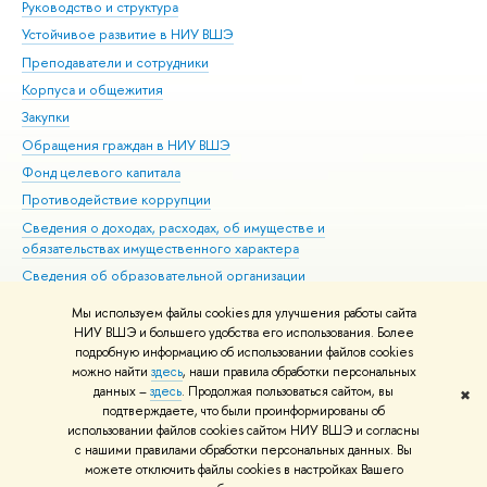
Руководство и структура
Дов
Устойчивое развитие в НИУ ВШЭ
Ол
Преподаватели и сотрудники
При
Корпуса и общежития
Вы
Закупки
При
Обращения граждан в НИУ ВШЭ
Ас
Фонд целевого капитала
До
Противодействие коррупции
Цен
Сведения о доходах, расходах, об имуществе и
Би
обязательствах имущественного характера
Об
Сведения об образовательной организации
Обр
Людям с ограниченными возможностями здоровья
Мы используем файлы cookies для улучшения работы сайта
Единая платежная страница
НИУ ВШЭ и большего удобства его использования. Более
подробную информацию об использовании файлов cookies
Работа в Вышке
можно найти
здесь
, наши правила обработки персональных
данных –
здесь
. Продолжая пользоваться сайтом, вы
✖
Редактору
подтверждаете, что были проинформированы об
© НИУ ВШЭ 1993–2026
Адреса и контакты
Условия использования
использовании файлов cookies сайтом НИУ ВШЭ и согласны
с нашими правилами обработки персональных данных. Вы
материалов
Политика конфиденциальности
Карта сайта
можете отключить файлы cookies в настройках Вашего
Шрифты HSE Sans и HSE Slab разработаны в
Школе дизайна НИУ ВШЭ