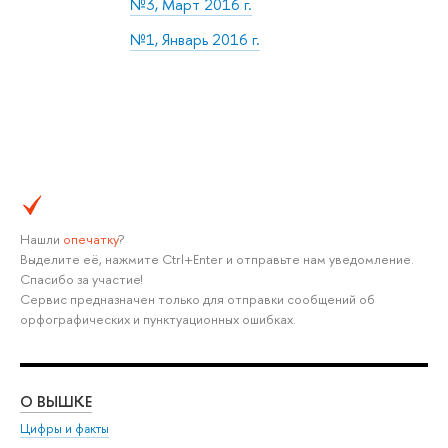
№3, Март 2016 г.
№1, Январь 2016 г.
Нашли
опечатку
?
Выделите её, нажмите Ctrl+Enter и отправьте нам уведомление.
Спасибо за участие!
Сервис предназначен только для отправки сообщений об
орфографических и пунктуационных ошибках.
О ВЫШКЕ
ОБ
Цифры и факты
Ли