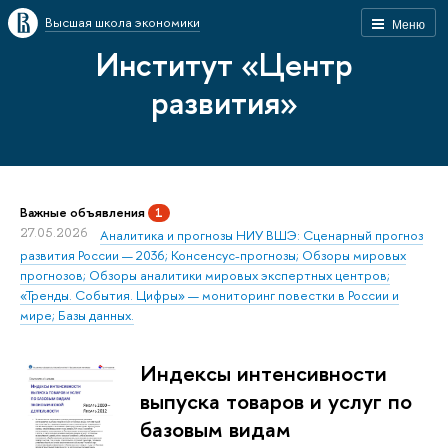
Высшая школа экономики
Меню
Институт «Центр
развития»
Важные объявления
1
27.05.2026
Аналитика и прогнозы НИУ ВШЭ: Сценарный прогноз
развития России — 2036; Консенсус-прогнозы; Обзоры мировых
прогнозов; Обзоры аналитики мировых экспертных центров;
«Тренды. События. Цифры» — мониторинг повестки в России и
мире; Базы данных.
Индексы интенсивности
выпуска товаров и услуг по
базовым видам