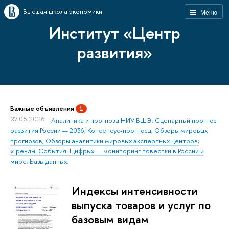
Высшая школа экономики
Меню
Институт «Центр
развития»
Важные объявления
1
27.05.2026
Аналитика и прогнозы НИУ ВШЭ: Сценарный прогноз
развития России — 2036; Консенсус-прогнозы; Обзоры мировых
прогнозов; Обзоры аналитики мировых экспертных центров;
«Тренды. События. Цифры» — мониторинг повестки в России и
мире; Базы данных.
Индексы интенсивности
выпуска товаров и услуг по
базовым видам