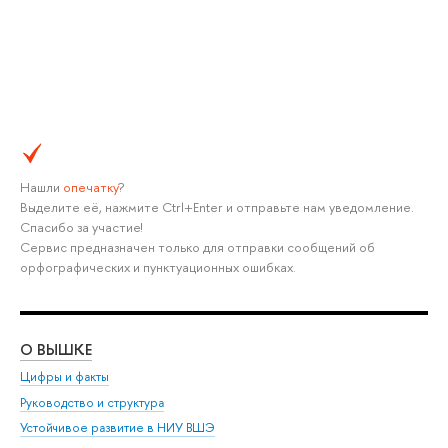
Нашли
опечатку
?
Выделите её, нажмите Ctrl+Enter и отправьте нам уведомление.
Спасибо за участие!
Сервис предназначен только для отправки сообщений об
орфографических и пунктуационных ошибках.
О ВЫШКЕ
ОБ
Цифры и факты
Ли
Руководство и структура
Дов
Устойчивое развитие в НИУ ВШЭ
Ол