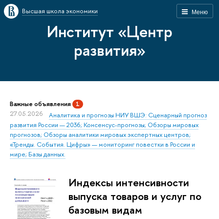
Высшая школа экономики
Меню
Институт «Центр
развития»
Важные объявления
1
27.05.2026
Аналитика и прогнозы НИУ ВШЭ: Сценарный прогноз
развития России — 2036; Консенсус-прогнозы; Обзоры мировых
прогнозов; Обзоры аналитики мировых экспертных центров;
«Тренды. События. Цифры» — мониторинг повестки в России и
мире; Базы данных.
Индексы интенсивности
выпуска товаров и услуг по
базовым видам