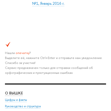
№1, Январь 2016 г.
Нашли
опечатку
?
Выделите её, нажмите Ctrl+Enter и отправьте нам уведомление.
Спасибо за участие!
Сервис предназначен только для отправки сообщений об
орфографических и пунктуационных ошибках.
О ВЫШКЕ
ОБ
Цифры и факты
Ли
Руководство и структура
Дов