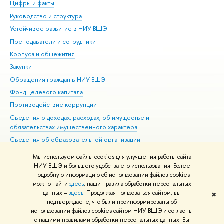
Цифры и факты
Ли
Руководство и структура
Дов
Устойчивое развитие в НИУ ВШЭ
Ол
Преподаватели и сотрудники
При
Корпуса и общежития
Вы
Закупки
При
Обращения граждан в НИУ ВШЭ
Ас
Фонд целевого капитала
До
Противодействие коррупции
Цен
Сведения о доходах, расходах, об имуществе и
Би
обязательствах имущественного характера
Об
Сведения об образовательной организации
Обр
Людям с ограниченными возможностями здоровья
Мы используем файлы cookies для улучшения работы сайта
Единая платежная страница
НИУ ВШЭ и большего удобства его использования. Более
подробную информацию об использовании файлов cookies
Работа в Вышке
можно найти
здесь
, наши правила обработки персональных
данных –
здесь
. Продолжая пользоваться сайтом, вы
✖
Редактору
подтверждаете, что были проинформированы об
© НИУ ВШЭ 1993–2026
Адреса и контакты
Условия использования
использовании файлов cookies сайтом НИУ ВШЭ и согласны
с нашими правилами обработки персональных данных. Вы
материалов
Политика конфиденциальности
Карта сайта