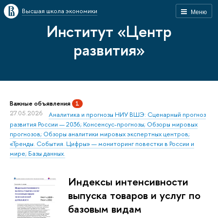
Высшая школа экономики
Меню
Институт «Центр
развития»
Важные объявления
1
27.05.2026
Аналитика и прогнозы НИУ ВШЭ: Сценарный прогноз
развития России — 2036; Консенсус-прогнозы; Обзоры мировых
прогнозов; Обзоры аналитики мировых экспертных центров;
«Тренды. События. Цифры» — мониторинг повестки в России и
мире; Базы данных.
Индексы интенсивности
выпуска товаров и услуг по
базовым видам