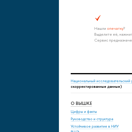
Нашли
опечатку
?
Выделите её, нажмит
Сервис предназначе
Национальный исследовательский 
скорректированные данные)
О ВЫШКЕ
Цифры и факты
Руководство и структура
Устойчивое развитие в НИУ
ВШЭ