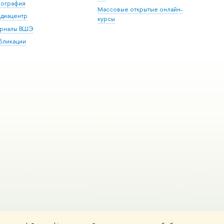
пография
Массовые открытые онлайн-
диацентр
курсы
рналы ВШЭ
бликации