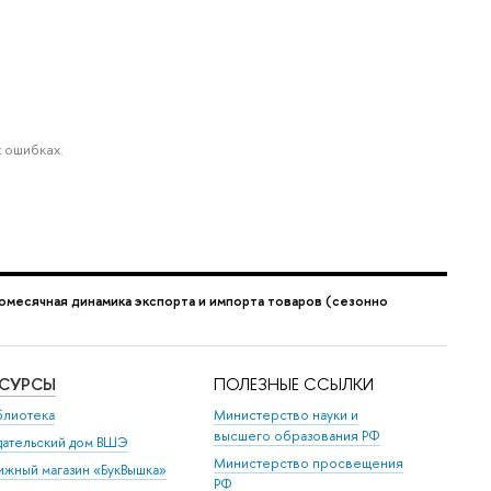
 ошибках.
омесячная динамика экспорта и импорта товаров (сезонно
ЕСУРСЫ
ПОЛЕЗНЫЕ ССЫЛКИ
блиотека
Министерство науки и
высшего образования РФ
дательский дом ВШЭ
Министерство просвещения
ижный магазин «БукВышка»
РФ