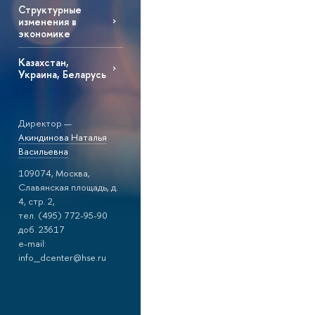
Структурные
изменения в
экономике
Казахстан,
Украина, Беларусь
Директор —
Акиндинова Наталья
Васильевна
109074, Москва,
Славянская площадь, д.
4, стр. 2,
тел. (495) 772-95-90
доб. 23617
e-mail:
info_dcenter@hse.ru