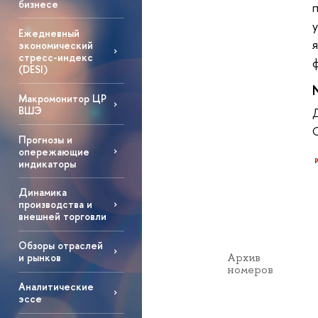
бизнесе
Ежедневный
экономический
стресс-индекс
(DESI)
Макромонитор ЦР
ВШЭ
Прогнозы и
опережающие
индикаторы
Динамика
производства и
внешней торговли
Обзоры отраслей
Архив
и рынков
номеров
Аналитические
эссе