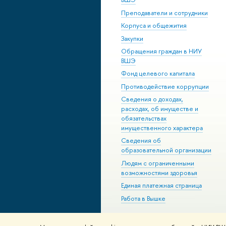
Преподаватели и сотрудники
Корпуса и общежития
Закупки
Обращения граждан в НИУ
ВШЭ
Фонд целевого капитала
Противодействие коррупции
Сведения о доходах,
расходах, об имуществе и
обязательствах
имущественного характера
Сведения об
образовательной организации
Людям с ограниченными
возможностями здоровья
Единая платежная страница
Работа в Вышке