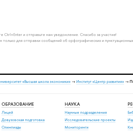
е Ctrl+Enter и отправьте нам уведомление. Спасибо за участие!
н только для отправки сообщений об орфографических и пунктуационных
университет «Высшая школа экономики»
→
Институт «Центр развития»
→
П
ОБРАЗОВАНИЕ
НАУКА
Р
Лицей
Научные подразделения
Би
Довузовская подготовка
Исследовательские проекты
Из
Олимпиады
Мониторинги
Кн