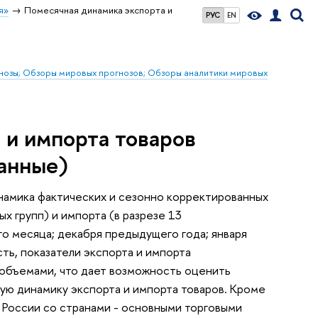
я»
Помесячная динамика экспорта и
РУС
EN
гнозы; Обзоры мировых прогнозов; Обзоры аналитики мировых
 и импорта товаров
анные)
амика фактических и сезонно корректированных
х групп) и импорта (в разрезе 13
о месяца; декабря предыдущего года; января
сть, показатели экспорта и импорта
 объемами, что дает возможность оценить
ую динамику экспорта и импорта товаров. Кроме
 России со странами - основными торговыми