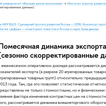
й университет «Высшая школа экономики»
Институт «Центр развити
ректированные данные)
ы НИУ ВШЭ: Сценарный прогноз развития России — 2036; Консенсус-про
бытия. Цифры» — мониторинг повестки в России и мире; Базы данных.
Помесячная динамика экспорта
(сезонно скорректированные д
В ежемесячном оперативном докладе рассматривается дин
оказателей экспорта (в разрезе 20 агрегированных товарны
агрегированных товарных групп) относительно: предыдущег
013 года. Там, где это позволяет статистическая отчетно
представлены не только стоимостными, но и физическими
влияние фактора изменения контрактных цен на стоимостн
того, рассматривается динамика внешнеторгового оборота