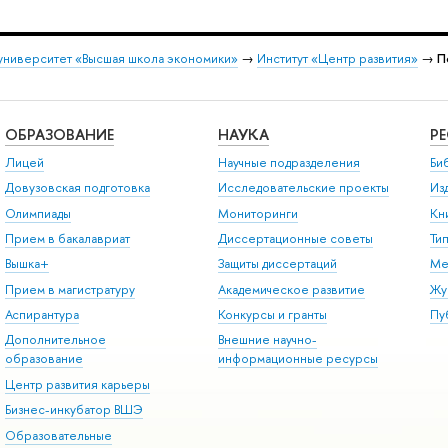
университет «Высшая школа экономики»
→
Институт «Центр развития»
→
П
ОБРАЗОВАНИЕ
НАУКА
Р
Лицей
Научные подразделения
Би
Довузовская подготовка
Исследовательские проекты
Из
Олимпиады
Мониторинги
Кн
Прием в бакалавриат
Диссертационные советы
Ти
Вышка+
Защиты диссертаций
Ме
Прием в магистратуру
Академическое развитие
Жу
Аспирантура
Конкурсы и гранты
Пу
Дополнительное
Внешние научно-
образование
информационные ресурсы
Центр развития карьеры
Бизнес-инкубатор ВШЭ
Образовательные