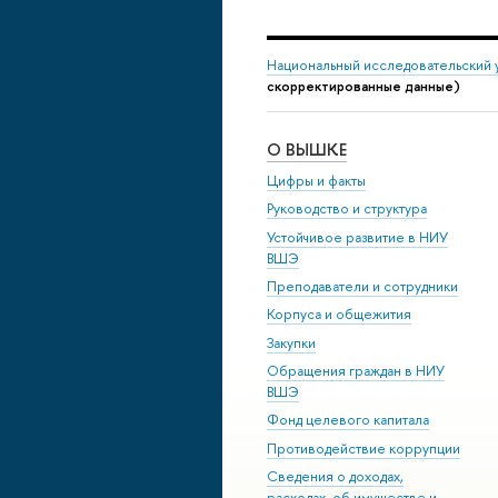
Национальный исследовательский 
скорректированные данные)
О ВЫШКЕ
Цифры и факты
Руководство и структура
Устойчивое развитие в НИУ
ВШЭ
Преподаватели и сотрудники
Корпуса и общежития
Закупки
Обращения граждан в НИУ
ВШЭ
Фонд целевого капитала
Противодействие коррупции
Сведения о доходах,
расходах, об имуществе и