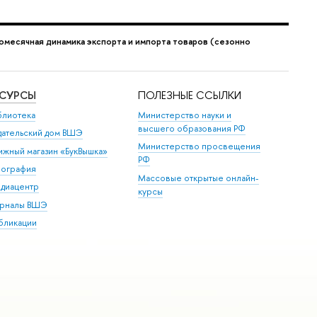
омесячная динамика экспорта и импорта товаров (сезонно
ЕСУРСЫ
ПОЛЕЗНЫЕ ССЫЛКИ
блиотека
Министерство науки и
высшего образования РФ
дательский дом ВШЭ
Министерство просвещения
ижный магазин «БукВышка»
РФ
пография
Массовые открытые онлайн-
диацентр
курсы
рналы ВШЭ
бликации