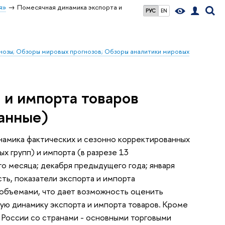
я»
Помесячная динамика экспорта и
РУС
EN
гнозы; Обзоры мировых прогнозов; Обзоры аналитики мировых
 и импорта товаров
анные)
амика фактических и сезонно корректированных
х групп) и импорта (в разрезе 13
о месяца; декабря предыдущего года; января
сть, показатели экспорта и импорта
 объемами, что дает возможность оценить
ую динамику экспорта и импорта товаров. Кроме
 России со странами - основными торговыми