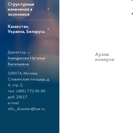
Структурные
изменения в
экономике
Казахстан,
Украина, Беларусь
Директор —
Архив
Акиндинова Наталья
номеров
Васильевна
109074, Москва,
Славянская площадь, д.
4, стр. 2,
тел. (495) 772-95-90
доб. 23617
e-mail:
info_dcenter@hse.ru