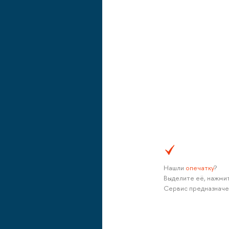
Нашли
опечатку
?
Выделите её, нажмит
Сервис предназначе