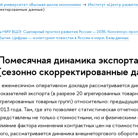
й университет «Высшая школа экономики»
Институт «Центр развити
ректированные данные)
ы НИУ ВШЭ: Сценарный прогноз развития России — 2036; Консенсус-про
бытия. Цифры» — мониторинг повестки в России и мире; Базы данных.
Помесячная динамика экспорта
(сезонно скорректированные д
В ежемесячном оперативном докладе рассматривается дин
оказателей экспорта (в разрезе 20 агрегированных товарны
агрегированных товарных групп) относительно: предыдущег
013 года. Там, где это позволяет статистическая отчетно
представлены не только стоимостными, но и физическими
влияние фактора изменения контрактных цен на стоимостн
того, рассматривается динамика внешнеторгового оборота