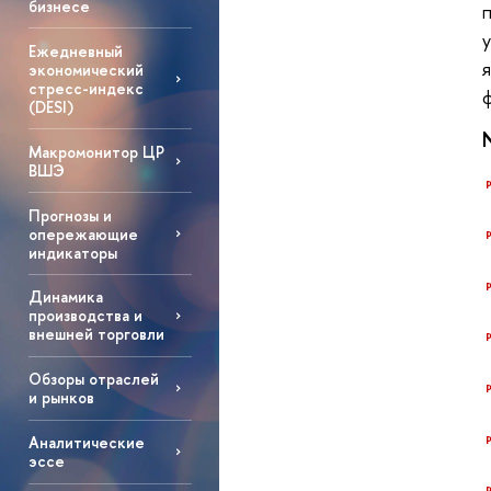
бизнесе
Ежедневный
экономический
стресс-индекс
(DESI)
Макромонитор ЦР
ВШЭ
Прогнозы и
опережающие
индикаторы
Динамика
производства и
внешней торговли
Обзоры отраслей
и рынков
Аналитические
эссе