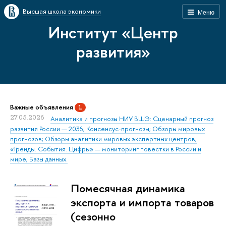
Высшая школа экономики
Меню
Институт «Центр
развития»
Важные объявления
1
27.05.2026
Аналитика и прогнозы НИУ ВШЭ: Сценарный прогноз
развития России — 2036; Консенсус-прогнозы; Обзоры мировых
прогнозов; Обзоры аналитики мировых экспертных центров;
«Тренды. События. Цифры» — мониторинг повестки в России и
мире; Базы данных.
Помесячная динамика
экспорта и импорта товаров
(сезонно