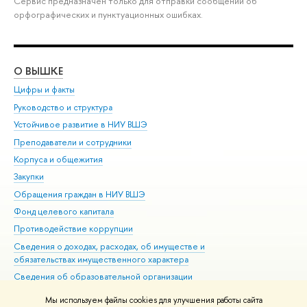
Сервис предназначен только для отправки сообщений об
орфографических и пунктуационных ошибках.
О ВЫШКЕ
ОБ
Цифры и факты
Ли
Руководство и структура
Дов
Устойчивое развитие в НИУ ВШЭ
Ол
Преподаватели и сотрудники
При
Корпуса и общежития
Вы
Закупки
При
Обращения граждан в НИУ ВШЭ
Ас
Фонд целевого капитала
До
Противодействие коррупции
Цен
Сведения о доходах, расходах, об имуществе и
Би
обязательствах имущественного характера
Об
Сведения об образовательной организации
Обр
Людям с ограниченными возможностями здоровья
Мы используем файлы cookies для улучшения работы сайта