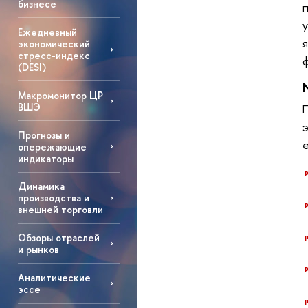
бизнесе
Ежедневный
экономический
стресс-индекс
(DESI)
Макромонитор ЦР
ВШЭ
Прогнозы и
опережающие
индикаторы
Динамика
производства и
внешней торговли
Обзоры отраслей
и рынков
Аналитические
эссе