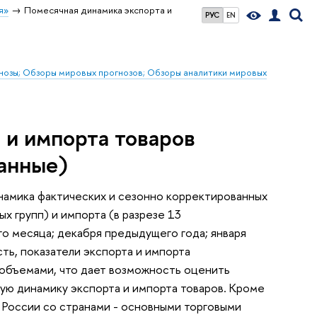
я»
Помесячная динамика экспорта и
РУС
EN
гнозы; Обзоры мировых прогнозов; Обзоры аналитики мировых
 и импорта товаров
анные)
амика фактических и сезонно корректированных
х групп) и импорта (в разрезе 13
о месяца; декабря предыдущего года; января
сть, показатели экспорта и импорта
 объемами, что дает возможность оценить
ую динамику экспорта и импорта товаров. Кроме
 России со странами - основными торговыми