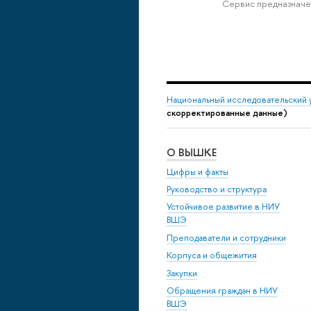
Сервис предназначе
Национальный исследовательский 
скорректированные данные)
О ВЫШКЕ
Цифры и факты
Руководство и структура
Устойчивое развитие в НИУ
ВШЭ
Преподаватели и сотрудники
Корпуса и общежития
Закупки
Обращения граждан в НИУ
ВШЭ