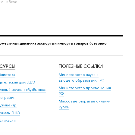
 ошибках.
омесячная динамика экспорта и импорта товаров (сезонно
ЕСУРСЫ
ПОЛЕЗНЫЕ ССЫЛКИ
блиотека
Министерство науки и
высшего образования РФ
дательский дом ВШЭ
Министерство просвещения
ижный магазин «БукВышка»
РФ
пография
Массовые открытые онлайн-
диацентр
курсы
рналы ВШЭ
бликации