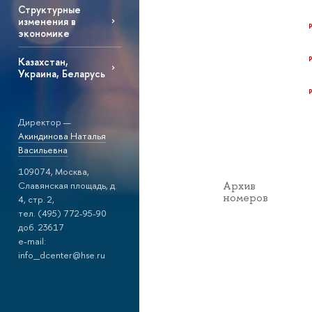
Структурные
изменения в
экономике
Казахстан,
Украина, Беларусь
Директор —
Акиндинова Наталья
Васильевна
109074, Москва,
Славянская площадь, д.
Архив
номеров
4, стр. 2,
тел. (495) 772-95-90
доб. 23617
e-mail:
info_dcenter@hse.ru