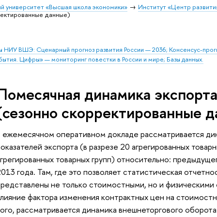
й университет «Высшая школа экономики»
Институт «Центр развити
ректированные данные)
ы НИУ ВШЭ: Сценарный прогноз развития России — 2036; Консенсус-про
бытия. Цифры» — мониторинг повестки в России и мире; Базы данных.
Помесячная динамика экспорта
(сезонно скорректированные д
В ежемесячном оперативном докладе рассматривается дин
оказателей экспорта (в разрезе 20 агрегированных товарны
агрегированных товарных групп) относительно: предыдущег
013 года. Там, где это позволяет статистическая отчетно
представлены не только стоимостными, но и физическими
влияние фактора изменения контрактных цен на стоимостн
того, рассматривается динамика внешнеторгового оборота