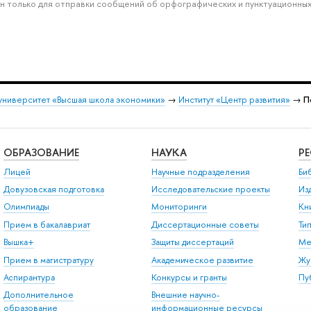
н только для отправки сообщений об орфографических и пунктуационных
университет «Высшая школа экономики»
→
Институт «Центр развития»
→
П
ОБРАЗОВАНИЕ
НАУКА
Р
Лицей
Научные подразделения
Би
Довузовская подготовка
Исследовательские проекты
Из
Олимпиады
Мониторинги
Кн
Прием в бакалавриат
Диссертационные советы
Ти
Вышка+
Защиты диссертаций
Ме
Прием в магистратуру
Академическое развитие
Жу
Аспирантура
Конкурсы и гранты
Пу
Дополнительное
Внешние научно-
образование
информационные ресурсы