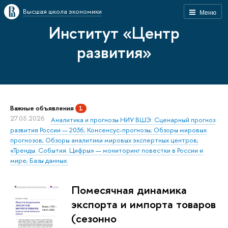
Высшая школа экономики
Меню
Институт «Центр
развития»
Важные объявления
1
27.05.2026
Аналитика и прогнозы НИУ ВШЭ: Сценарный прогноз
развития России — 2036; Консенсус-прогнозы; Обзоры мировых
прогнозов; Обзоры аналитики мировых экспертных центров;
«Тренды. События. Цифры» — мониторинг повестки в России и
мире; Базы данных.
Помесячная динамика
экспорта и импорта товаров
(сезонно