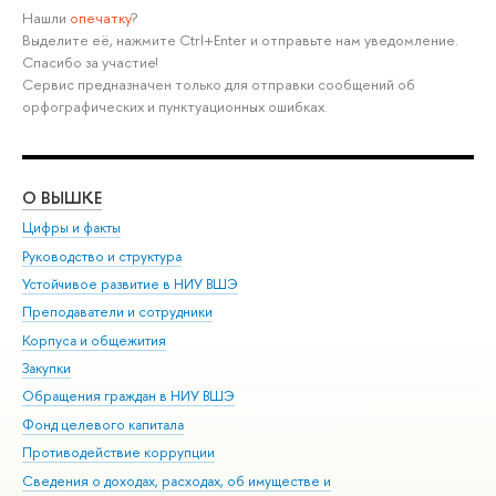
Нашли
опечатку
?
Выделите её, нажмите Ctrl+Enter и отправьте нам уведомление.
Спасибо за участие!
Сервис предназначен только для отправки сообщений об
орфографических и пунктуационных ошибках.
О ВЫШКЕ
ОБ
Цифры и факты
Ли
Руководство и структура
Дов
Устойчивое развитие в НИУ ВШЭ
Ол
Преподаватели и сотрудники
При
Корпуса и общежития
Вы
Закупки
При
Обращения граждан в НИУ ВШЭ
Ас
Фонд целевого капитала
До
Противодействие коррупции
Цен
Сведения о доходах, расходах, об имуществе и
Би