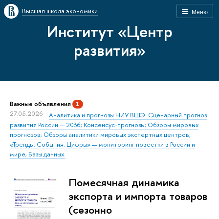
Высшая школа экономики
Меню
Институт «Центр
развития»
Важные объявления
1
27.05.2026
Аналитика и прогнозы НИУ ВШЭ: Сценарный прогноз
развития России — 2036; Консенсус-прогнозы; Обзоры мировых
прогнозов; Обзоры аналитики мировых экспертных центров;
«Тренды. События. Цифры» — мониторинг повестки в России и
мире; Базы данных.
Помесячная динамика
экспорта и импорта товаров
(сезонно