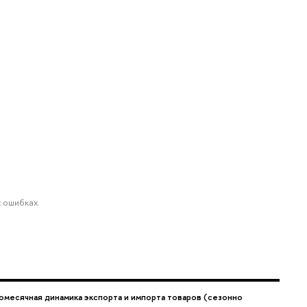
 ошибках.
омесячная динамика экспорта и импорта товаров (сезонно