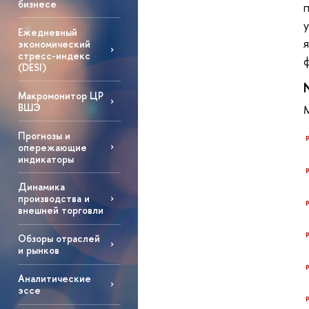
бизнесе
Ежедневный
экономический
стресс-индекс
(DESI)
Макромонитор ЦР
ВШЭ
Прогнозы и
опережающие
индикаторы
Динамика
производства и
внешней торговли
Обзоры отраслей
и рынков
Аналитические
эссе