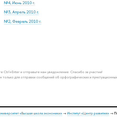
№4, Июнь 2010 г.
№3, Апрель 2010 г.
№2, Февраль 2010 г.
е Ctrl+Enter и отправьте нам уведомление. Спасибо за участие!
н только для отправки сообщений об орфографических и пунктуационных
университет «Высшая школа экономики»
→
Институт «Центр развития»
→
П