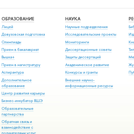
ОБРАЗОВАНИЕ
НАУКА
Р
Лицей
Научные подразделения
Би
Довузовская подготовка
Исследовательские проекты
Из
Олимпиады
Мониторинги
Кн
Прием в бакалавриат
Диссертационные советы
Ти
Вышка+
Защиты диссертаций
Ме
Прием в магистратуру
Академическое развитие
Жу
Аспирантура
Конкурсы и гранты
Пу
Дополнительное
Внешние научно-
образование
информационные ресурсы
Центр развития карьеры
Бизнес-инкубатор ВШЭ
Образовательные
партнерства
Обратная связь и
взаимодействие с
получателями услуг