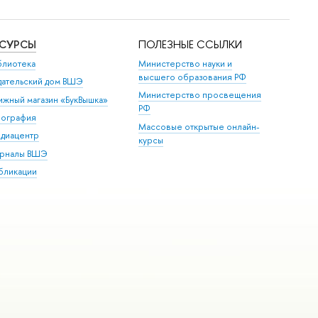
ЕСУРСЫ
ПОЛЕЗНЫЕ ССЫЛКИ
блиотека
Министерство науки и
высшего образования РФ
дательский дом ВШЭ
Министерство просвещения
ижный магазин «БукВышка»
РФ
пография
Массовые открытые онлайн-
диацентр
курсы
рналы ВШЭ
бликации