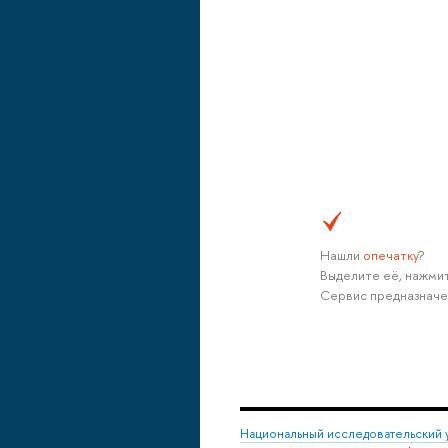
Нашли
опечатку
?
Выделите её, нажмит
Сервис предназначе
Национальный исследовательский 