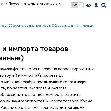
я»
Помесячная динамика экспорта и
РУС
EN
гнозы; Обзоры мировых прогнозов; Обзоры аналитики мировых
 и импорта товаров
анные)
амика фактических и сезонно корректированных
х групп) и импорта (в разрезе 13
о месяца; декабря предыдущего года; января
сть, показатели экспорта и импорта
 объемами, что дает возможность оценить
ую динамику экспорта и импорта товаров. Кроме
 России со странами - основными торговыми