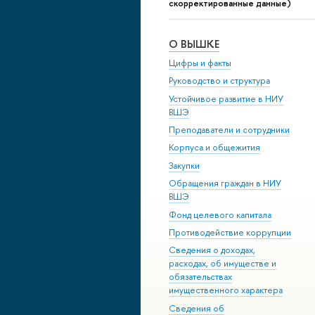
скорректированные данные)
О ВЫШКЕ
Цифры и факты
Руководство и структура
Устойчивое развитие в НИУ
ВШЭ
Преподаватели и сотрудники
Корпуса и общежития
Закупки
Обращения граждан в НИУ
ВШЭ
Фонд целевого капитала
Противодействие коррупции
Сведения о доходах,
расходах, об имуществе и
обязательствах
имущественного характера
Сведения об