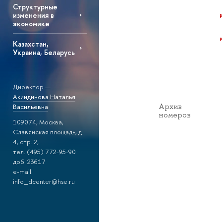
Структурные
изменения в
экономике
Казахстан,
Украина, Беларусь
Директор —
Акиндинова Наталья
Архив
Васильевна
номеров
109074, Москва,
Славянская площадь, д.
4, стр. 2,
тел. (495) 772-95-90
доб. 23617
e-mail:
info_dcenter@hse.ru