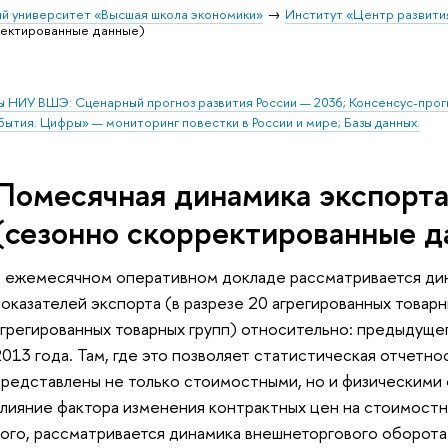
й университет «Высшая школа экономики»
Институт «Центр развити
ректированные данные)
ы НИУ ВШЭ: Сценарный прогноз развития России — 2036; Консенсус-про
бытия. Цифры» — мониторинг повестки в России и мире; Базы данных.
Помесячная динамика экспорта
(сезонно скорректированные д
В ежемесячном оперативном докладе рассматривается дин
оказателей экспорта (в разрезе 20 агрегированных товарны
агрегированных товарных групп) относительно: предыдущег
013 года. Там, где это позволяет статистическая отчетно
представлены не только стоимостными, но и физическими
влияние фактора изменения контрактных цен на стоимостн
того, рассматривается динамика внешнеторгового оборота