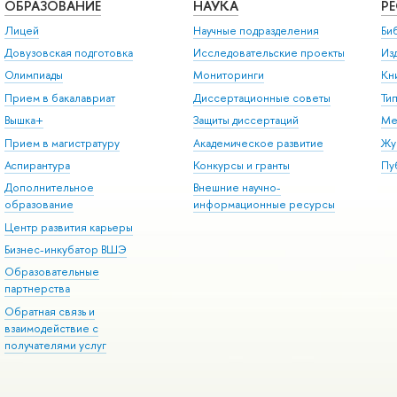
ОБРАЗОВАНИЕ
НАУКА
Р
Лицей
Научные подразделения
Би
Довузовская подготовка
Исследовательские проекты
Из
Олимпиады
Мониторинги
Кн
Прием в бакалавриат
Диссертационные советы
Ти
Вышка+
Защиты диссертаций
Ме
Прием в магистратуру
Академическое развитие
Жу
Аспирантура
Конкурсы и гранты
Пу
Дополнительное
Внешние научно-
образование
информационные ресурсы
Центр развития карьеры
Бизнес-инкубатор ВШЭ
Образовательные
партнерства
Обратная связь и
взаимодействие с
получателями услуг