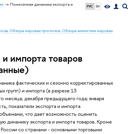
я»
Помесячная динамика экспорта и
РУС
EN
гнозы; Обзоры мировых прогнозов; Обзоры аналитики мировых
 и импорта товаров
анные)
амика фактических и сезонно корректированных
х групп) и импорта (в разрезе 13
о месяца; декабря предыдущего года; января
сть, показатели экспорта и импорта
 объемами, что дает возможность оценить
ую динамику экспорта и импорта товаров. Кроме
 России со странами - основными торговыми