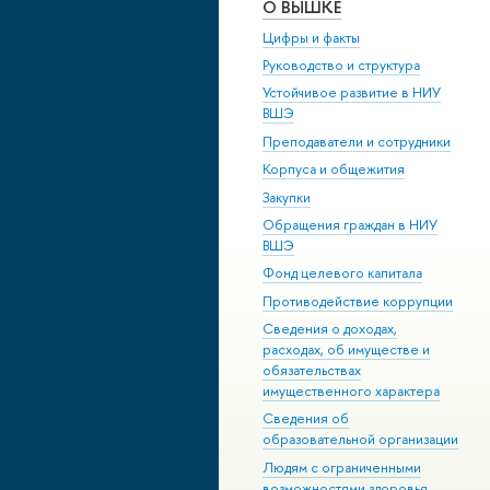
О ВЫШКЕ
Цифры и факты
Руководство и структура
Устойчивое развитие в НИУ
ВШЭ
Преподаватели и сотрудники
Корпуса и общежития
Закупки
Обращения граждан в НИУ
ВШЭ
Фонд целевого капитала
Противодействие коррупции
Сведения о доходах,
расходах, об имуществе и
обязательствах
имущественного характера
Сведения об
образовательной организации
Людям с ограниченными
возможностями здоровья