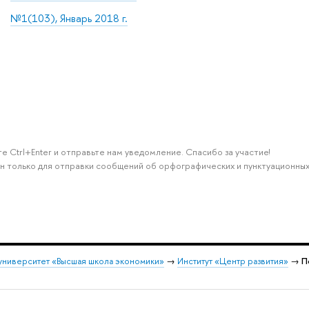
№1(103), Январь 2018 г.
е Ctrl+Enter и отправьте нам уведомление. Спасибо за участие!
н только для отправки сообщений об орфографических и пунктуационных
университет «Высшая школа экономики»
→
Институт «Центр развития»
→
П