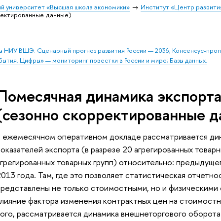
й университет «Высшая школа экономики»
Институт «Центр развити
ректированные данные)
ы НИУ ВШЭ: Сценарный прогноз развития России — 2036; Консенсус-про
бытия. Цифры» — мониторинг повестки в России и мире; Базы данных.
Помесячная динамика экспорта
(сезонно скорректированные д
В ежемесячном оперативном докладе рассматривается дин
оказателей экспорта (в разрезе 20 агрегированных товарны
агрегированных товарных групп) относительно: предыдущег
013 года. Там, где это позволяет статистическая отчетно
представлены не только стоимостными, но и физическими
влияние фактора изменения контрактных цен на стоимостн
того, рассматривается динамика внешнеторгового оборота