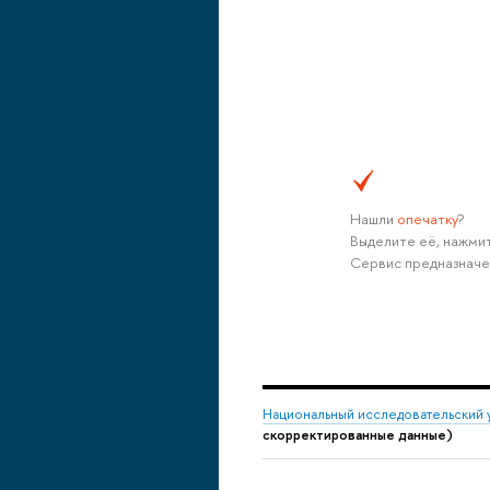
Нашли
опечатку
?
Выделите её, нажмит
Сервис предназначе
Национальный исследовательский 
скорректированные данные)