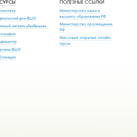
ЕСУРСЫ
ПОЛЕЗНЫЕ ССЫЛКИ
блиотека
Министерство науки и
высшего образования РФ
дательский дом ВШЭ
Министерство просвещения
ижный магазин «БукВышка»
РФ
пография
Массовые открытые онлайн-
диацентр
курсы
рналы ВШЭ
бликации