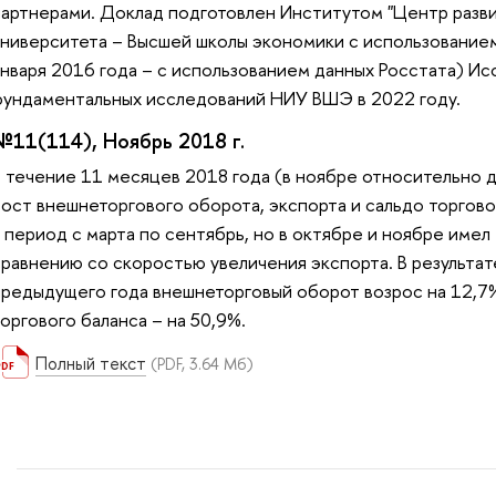
партнерами. Доклад подготовлен Институтом "Центр разв
университета – Высшей школы экономики с использовани
января 2016 года – с использованием данных Росстата) И
фундаментальных исследований НИУ ВШЭ в 2022 году.
№11(114), Ноябрь 2018 г.
В течение 11 месяцев 2018 года (в ноябре относительно 
рост внешнеторгового оборота, экспорта и сальдо торгов
в период с марта по сентябрь, но в октябре и ноябре им
сравнению со скоростью увеличения экспорта. В результат
предыдущего года внешнеторговый оборот возрос на 12,7%,
оргового баланса – на 50,9%.
Полный текст
(PDF, 3.64 Мб)