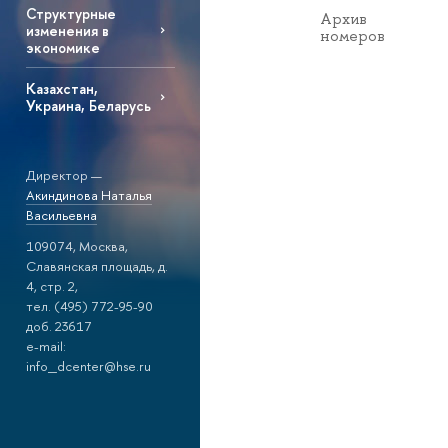
Структурные
Архив
изменения в
номеров
экономике
Казахстан,
Украина, Беларусь
Директор —
Акиндинова Наталья
Васильевна
109074, Москва,
Славянская площадь, д.
4, стр. 2,
тел. (495) 772-95-90
доб. 23617
e-mail:
info_dcenter@hse.ru