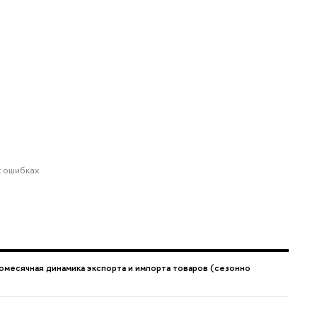
 ошибках.
омесячная динамика экспорта и импорта товаров (сезонно