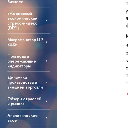
бизнесе
Ежедневный
экономический
стресс-индекс
(DESI)
Макромонитор ЦР
ВШЭ
Прогнозы и
опережающие
индикаторы
Динамика
т
производства и
внешней торговли
Обзоры отраслей
и рынков
Аналитические
эссе