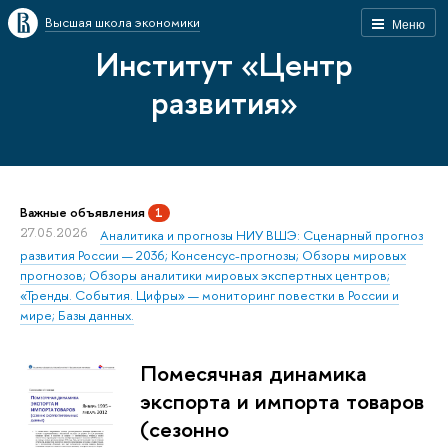
Высшая школа экономики
Меню
Институт «Центр
развития»
Важные объявления
1
27.05.2026
Аналитика и прогнозы НИУ ВШЭ: Сценарный прогноз
развития России — 2036; Консенсус-прогнозы; Обзоры мировых
прогнозов; Обзоры аналитики мировых экспертных центров;
«Тренды. События. Цифры» — мониторинг повестки в России и
мире; Базы данных.
Помесячная динамика
экспорта и импорта товаров
(сезонно