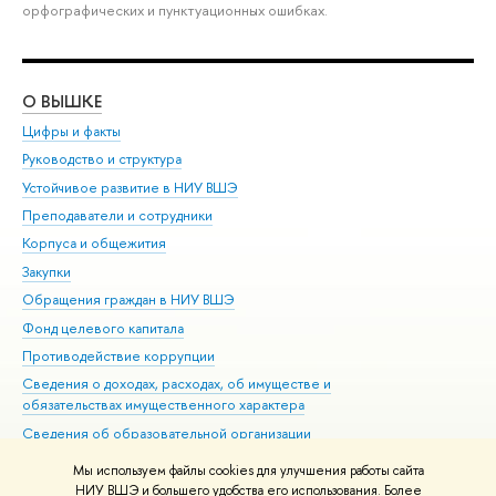
орфографических и пунктуационных ошибках.
О ВЫШКЕ
ОБ
Цифры и факты
Ли
Руководство и структура
Дов
Устойчивое развитие в НИУ ВШЭ
Ол
Преподаватели и сотрудники
При
Корпуса и общежития
Вы
Закупки
При
Обращения граждан в НИУ ВШЭ
Ас
Фонд целевого капитала
До
Противодействие коррупции
Цен
Сведения о доходах, расходах, об имуществе и
Би
обязательствах имущественного характера
Об
Сведения об образовательной организации
Обр
Людям с ограниченными возможностями здоровья
Мы используем файлы cookies для улучшения работы сайта
Единая платежная страница
НИУ ВШЭ и большего удобства его использования. Более