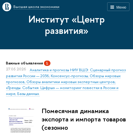
Высшая школа экономики
Меню
Институт «Центр
развития»
Важные объявления
1
27.05.2026
Аналитика и прогнозы НИУ ВШЭ: Сценарный прогноз
развития России — 2036; Консенсус-прогнозы; Обзоры мировых
прогнозов; Обзоры аналитики мировых экспертных центров;
«Тренды. События. Цифры» — мониторинг повестки в России и
мире; Базы данных.
Помесячная динамика
экспорта и импорта товаров
(сезонно