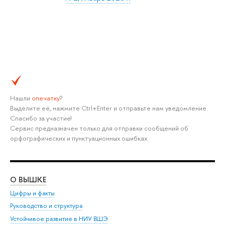
Нашли
опечатку
?
Выделите её, нажмите Ctrl+Enter и отправьте нам уведомление.
Спасибо за участие!
Сервис предназначен только для отправки сообщений об
орфографических и пунктуационных ошибках.
О ВЫШКЕ
ОБ
Цифры и факты
Ли
Руководство и структура
Дов
Устойчивое развитие в НИУ ВШЭ
Ол