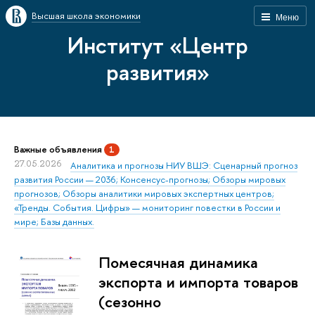
Высшая школа экономики
Меню
Институт «Центр
развития»
Важные объявления
1
27.05.2026
Аналитика и прогнозы НИУ ВШЭ: Сценарный прогноз
развития России — 2036; Консенсус-прогнозы; Обзоры мировых
прогнозов; Обзоры аналитики мировых экспертных центров;
«Тренды. События. Цифры» — мониторинг повестки в России и
мире; Базы данных.
Помесячная динамика
экспорта и импорта товаров
(сезонно