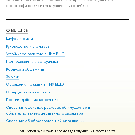
орфографических и пунктуационных ошибках.
О ВЫШКЕ
ОБ
Цифры и факты
Ли
Руководство и структура
Дов
Устойчивое развитие в НИУ ВШЭ
Ол
Преподаватели и сотрудники
При
Корпуса и общежития
Вы
Закупки
При
Обращения граждан в НИУ ВШЭ
Ас
Фонд целевого капитала
До
Противодействие коррупции
Цен
Сведения о доходах, расходах, об имуществе и
Би
обязательствах имущественного характера
Об
Сведения об образовательной организации
Обр
Людям с ограниченными возможностями здоровья
Мы используем файлы cookies для улучшения работы сайта