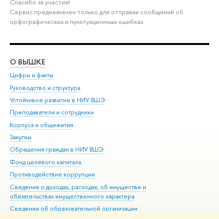
Спасибо за участие!
Сервис предназначен только для отправки сообщений об
орфографических и пунктуационных ошибках.
О ВЫШКЕ
ОБ
Цифры и факты
Ли
Руководство и структура
Дов
Устойчивое развитие в НИУ ВШЭ
Ол
Преподаватели и сотрудники
При
Корпуса и общежития
Вы
Закупки
При
Обращения граждан в НИУ ВШЭ
Ас
Фонд целевого капитала
До
Противодействие коррупции
Цен
Сведения о доходах, расходах, об имуществе и
Би
обязательствах имущественного характера
Об
Сведения об образовательной организации
Обр