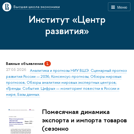
Высшая школа экономики
Меню
Институт «Центр
развития»
Важные объявления
1
27.05.2026
Аналитика и прогнозы НИУ ВШЭ: Сценарный прогноз
развития России — 2036; Консенсус-прогнозы; Обзоры мировых
прогнозов; Обзоры аналитики мировых экспертных центров;
«Тренды. События. Цифры» — мониторинг повестки в России и
мире; Базы данных.
Помесячная динамика
экспорта и импорта товаров
(сезонно