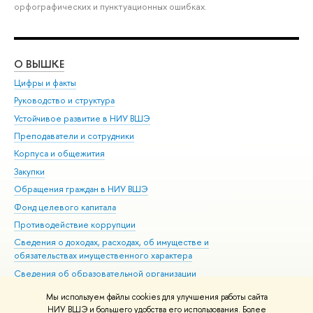
орфографических и пунктуационных ошибках.
О ВЫШКЕ
ОБ
Цифры и факты
Ли
Руководство и структура
Дов
Устойчивое развитие в НИУ ВШЭ
Ол
Преподаватели и сотрудники
При
Корпуса и общежития
Вы
Закупки
При
Обращения граждан в НИУ ВШЭ
Ас
Фонд целевого капитала
До
Противодействие коррупции
Цен
Сведения о доходах, расходах, об имуществе и
Би
обязательствах имущественного характера
Об
Сведения об образовательной организации
Обр
Людям с ограниченными возможностями здоровья
Мы используем файлы cookies для улучшения работы сайта
Единая платежная страница
НИУ ВШЭ и большего удобства его использования. Более