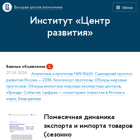
Высшая школа экономики
Меню
Институт «Центр
развития»
Важные объявления
1
27.05.2026
Аналитика и прогнозы НИУ ВШЭ: Сценарный прогноз
развития России — 2036; Консенсус-прогнозы; Обзоры мировых
прогнозов; Обзоры аналитики мировых экспертных центров;
«Тренды. События. Цифры» — мониторинг повестки в России и
мире; Базы данных.
Помесячная динамика
экспорта и импорта товаров
(сезонно