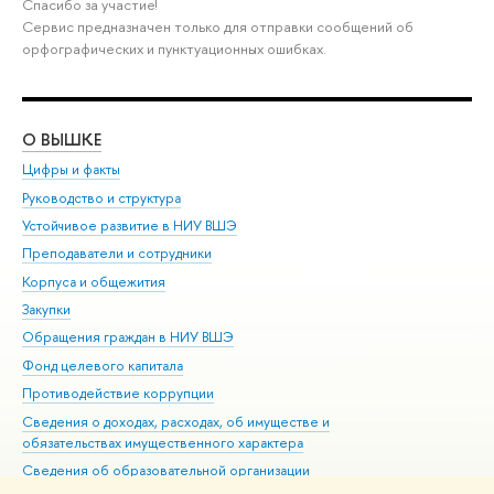
Спасибо за участие!
Сервис предназначен только для отправки сообщений об
орфографических и пунктуационных ошибках.
О ВЫШКЕ
ОБ
Цифры и факты
Ли
Руководство и структура
Дов
Устойчивое развитие в НИУ ВШЭ
Ол
Преподаватели и сотрудники
При
Корпуса и общежития
Вы
Закупки
При
Обращения граждан в НИУ ВШЭ
Ас
Фонд целевого капитала
До
Противодействие коррупции
Цен
Сведения о доходах, расходах, об имуществе и
Би
обязательствах имущественного характера
Об
Сведения об образовательной организации
Обр