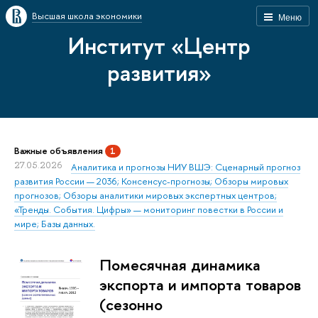
Высшая школа экономики
Меню
Институт «Центр
развития»
Важные объявления
1
27.05.2026
Аналитика и прогнозы НИУ ВШЭ: Сценарный прогноз
развития России — 2036; Консенсус-прогнозы; Обзоры мировых
прогнозов; Обзоры аналитики мировых экспертных центров;
«Тренды. События. Цифры» — мониторинг повестки в России и
мире; Базы данных.
Помесячная динамика
экспорта и импорта товаров
(сезонно