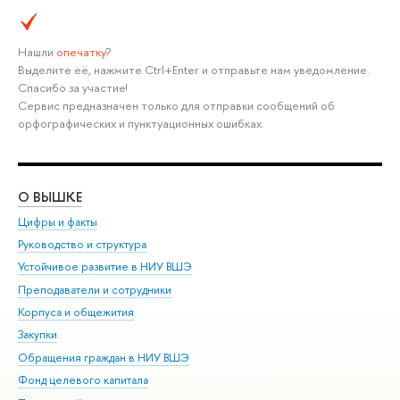
Нашли
опечатку
?
Выделите её, нажмите Ctrl+Enter и отправьте нам уведомление.
Спасибо за участие!
Сервис предназначен только для отправки сообщений об
орфографических и пунктуационных ошибках.
О ВЫШКЕ
ОБ
Цифры и факты
Ли
Руководство и структура
Дов
Устойчивое развитие в НИУ ВШЭ
Ол
Преподаватели и сотрудники
При
Корпуса и общежития
Вы
Закупки
При
Обращения граждан в НИУ ВШЭ
Ас
Фонд целевого капитала
До