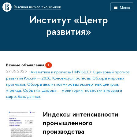
Высшая школа экономики
Меню
Институт «Центр
развития»
Важные объявления
1
27.05.2026
Аналитика и прогнозы НИУ ВШЭ: Сценарный прогноз
развития России — 2036; Консенсус-прогнозы; Обзоры мировых
прогнозов; Обзоры аналитики мировых экспертных центров;
«Тренды. События. Цифры» — мониторинг повестки в России и
мире; Базы данных.
Индексы интенсивности
промышленного
производства