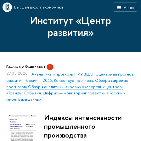
Высшая школа экономики
Меню
Институт «Центр
развития»
Важные объявления
1
27.05.2026
Аналитика и прогнозы НИУ ВШЭ: Сценарный прогноз
развития России — 2036; Консенсус-прогнозы; Обзоры мировых
прогнозов; Обзоры аналитики мировых экспертных центров;
«Тренды. События. Цифры» — мониторинг повестки в России и
мире; Базы данных.
Индексы интенсивности
промышленного
производства