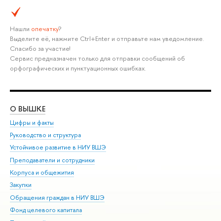
Нашли
опечатку
?
Выделите её, нажмите Ctrl+Enter и отправьте нам уведомление.
Спасибо за участие!
Сервис предназначен только для отправки сообщений об
орфографических и пунктуационных ошибках.
О ВЫШКЕ
ОБ
Цифры и факты
Ли
Руководство и структура
Дов
Устойчивое развитие в НИУ ВШЭ
Ол
Преподаватели и сотрудники
При
Корпуса и общежития
Вы
Закупки
При
Обращения граждан в НИУ ВШЭ
Ас
Фонд целевого капитала
До