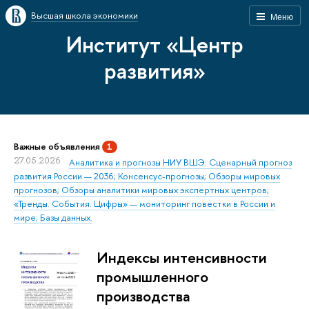
Высшая школа экономики
Меню
Институт «Центр
развития»
Важные объявления
1
27.05.2026
Аналитика и прогнозы НИУ ВШЭ: Сценарный прогноз
развития России — 2036; Консенсус-прогнозы; Обзоры мировых
прогнозов; Обзоры аналитики мировых экспертных центров;
«Тренды. События. Цифры» — мониторинг повестки в России и
мире; Базы данных.
Индексы интенсивности
промышленного
производства