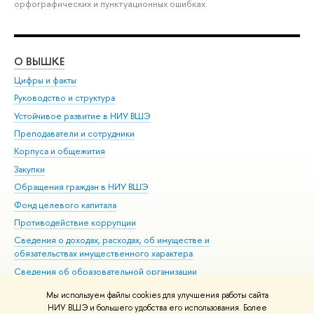
орфографических и пунктуационных ошибках.
О ВЫШКЕ
ОБ
Цифры и факты
Ли
Руководство и структура
Дов
Устойчивое развитие в НИУ ВШЭ
Ол
Преподаватели и сотрудники
При
Корпуса и общежития
Вы
Закупки
При
Обращения граждан в НИУ ВШЭ
Ас
Фонд целевого капитала
До
Противодействие коррупции
Цен
Сведения о доходах, расходах, об имуществе и
Би
обязательствах имущественного характера
Об
Сведения об образовательной организации
Обр
Людям с ограниченными возможностями здоровья
Мы используем файлы cookies для улучшения работы сайта
Единая платежная страница
НИУ ВШЭ и большего удобства его использования. Более