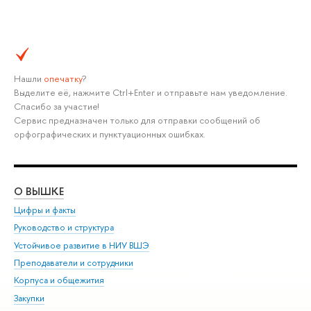
Нашли
опечатку
?
Выделите её, нажмите Ctrl+Enter и отправьте нам уведомление.
Спасибо за участие!
Сервис предназначен только для отправки сообщений об
орфографических и пунктуационных ошибках.
О ВЫШКЕ
ОБ
Цифры и факты
Ли
Руководство и структура
Дов
Устойчивое развитие в НИУ ВШЭ
Ол
Преподаватели и сотрудники
При
Корпуса и общежития
Вы
Закупки
При