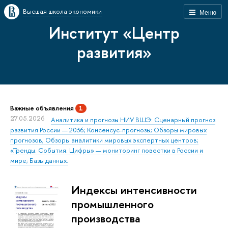
Высшая школа экономики
Меню
Институт «Центр
развития»
Важные объявления
1
27.05.2026
Аналитика и прогнозы НИУ ВШЭ: Сценарный прогноз
развития России — 2036; Консенсус-прогнозы; Обзоры мировых
прогнозов; Обзоры аналитики мировых экспертных центров;
«Тренды. События. Цифры» — мониторинг повестки в России и
мире; Базы данных.
Индексы интенсивности
промышленного
производства