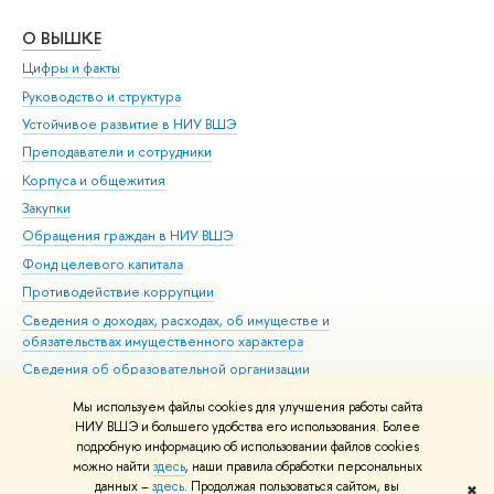
О ВЫШКЕ
ОБ
Цифры и факты
Ли
Руководство и структура
Дов
Устойчивое развитие в НИУ ВШЭ
Ол
Преподаватели и сотрудники
При
Корпуса и общежития
Вы
Закупки
При
Обращения граждан в НИУ ВШЭ
Ас
Фонд целевого капитала
До
Противодействие коррупции
Цен
Сведения о доходах, расходах, об имуществе и
Би
обязательствах имущественного характера
Об
Сведения об образовательной организации
Обр
Людям с ограниченными возможностями здоровья
Мы используем файлы cookies для улучшения работы сайта
Единая платежная страница
НИУ ВШЭ и большего удобства его использования. Более
подробную информацию об использовании файлов cookies
Работа в Вышке
можно найти
здесь
, наши правила обработки персональных
данных –
здесь
. Продолжая пользоваться сайтом, вы
✖