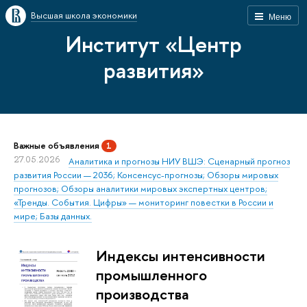
Высшая школа экономики
Меню
Институт «Центр
развития»
Важные объявления
1
27.05.2026
Аналитика и прогнозы НИУ ВШЭ: Сценарный прогноз
развития России — 2036; Консенсус-прогнозы; Обзоры мировых
прогнозов; Обзоры аналитики мировых экспертных центров;
«Тренды. События. Цифры» — мониторинг повестки в России и
мире; Базы данных.
Индексы интенсивности
промышленного
производства