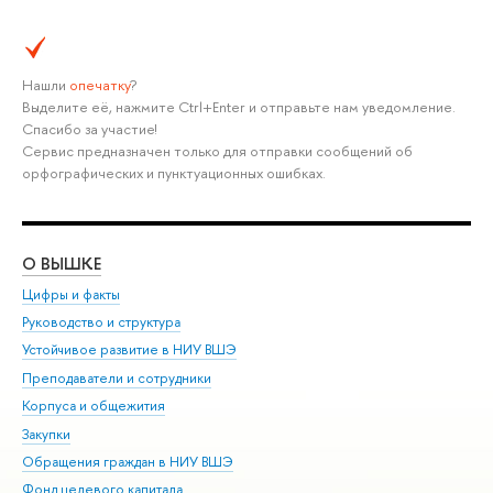
Нашли
опечатку
?
Выделите её, нажмите Ctrl+Enter и отправьте нам уведомление.
Спасибо за участие!
Сервис предназначен только для отправки сообщений об
орфографических и пунктуационных ошибках.
О ВЫШКЕ
ОБ
Цифры и факты
Ли
Руководство и структура
Дов
Устойчивое развитие в НИУ ВШЭ
Ол
Преподаватели и сотрудники
При
Корпуса и общежития
Вы
Закупки
При
Обращения граждан в НИУ ВШЭ
Ас
Фонд целевого капитала
До