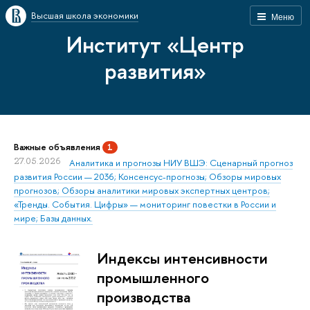
Высшая школа экономики
Меню
Институт «Центр
развития»
Важные объявления
1
27.05.2026
Аналитика и прогнозы НИУ ВШЭ: Сценарный прогноз
развития России — 2036; Консенсус-прогнозы; Обзоры мировых
прогнозов; Обзоры аналитики мировых экспертных центров;
«Тренды. События. Цифры» — мониторинг повестки в России и
мире; Базы данных.
Индексы интенсивности
промышленного
производства