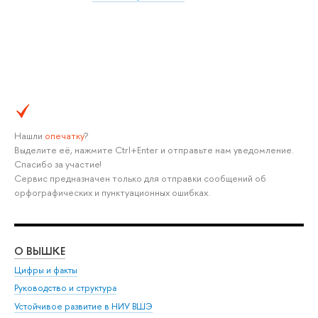
Нашли
опечатку
?
Выделите её, нажмите Ctrl+Enter и отправьте нам уведомление.
Спасибо за участие!
Сервис предназначен только для отправки сообщений об
орфографических и пунктуационных ошибках.
О ВЫШКЕ
ОБ
Цифры и факты
Ли
Руководство и структура
Дов
Устойчивое развитие в НИУ ВШЭ
Ол