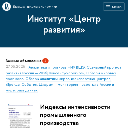
Высшая школа экономики
Меню
Институт «Центр
развития»
Важные объявления
1
27.05.2026
Аналитика и прогнозы НИУ ВШЭ: Сценарный прогноз
развития России — 2036; Консенсус-прогнозы; Обзоры мировых
прогнозов; Обзоры аналитики мировых экспертных центров;
«Тренды. События. Цифры» — мониторинг повестки в России и
мире; Базы данных.
Индексы интенсивности
промышленного
производства