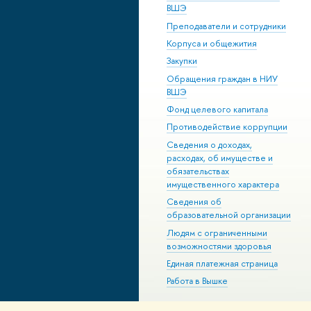
ВШЭ
Преподаватели и сотрудники
Корпуса и общежития
Закупки
Обращения граждан в НИУ
ВШЭ
Фонд целевого капитала
Противодействие коррупции
Сведения о доходах,
расходах, об имуществе и
обязательствах
имущественного характера
Сведения об
образовательной организации
Людям с ограниченными
возможностями здоровья
Единая платежная страница
Работа в Вышке