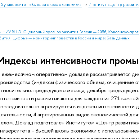
й университет «Высшая школа экономики»
Институт «Центр развити
ы НИУ ВШЭ: Сценарный прогноз развития России — 2036; Консенсус-про
бытия. Цифры» — мониторинг повестки в России и мире; Базы данных.
Индексы интенсивности промы
В ежемесячном оперативном докладе рассматривается ди
производства (индексы физического объема, очищенные от
относительно: предыдущего месяца; декабря предыдущего 
интенсивности рассчитываются для каждого из 271 важней
последовательно агрегируются в индексы интенсивности д
деятельности, 4 агрегированных видов экономической дея
целом. Доклад подготовлен Институтом «Центр развития»
университета – Высшей школы экономики с использованием
Исследование осуществляется в рамках программы фундам