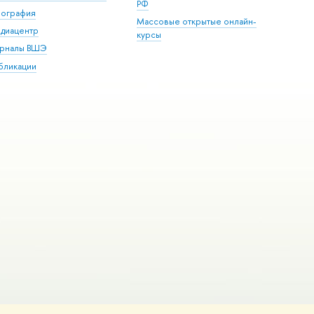
РФ
пография
Массовые открытые онлайн-
диацентр
курсы
рналы ВШЭ
бликации