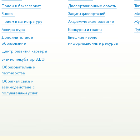
Прием в бакалавриат
Диссертационные советы
Ти
Вышка+
Защиты диссертаций
Ме
Прием в магистратуру
Академическое развитие
Жу
Аспирантура
Конкурсы и гранты
Пу
Дополнительное
Внешние научно-
образование
информационные ресурсы
Центр развития карьеры
Бизнес-инкубатор ВШЭ
Образовательные
партнерства
Обратная связь и
взаимодействие с
получателями услуг