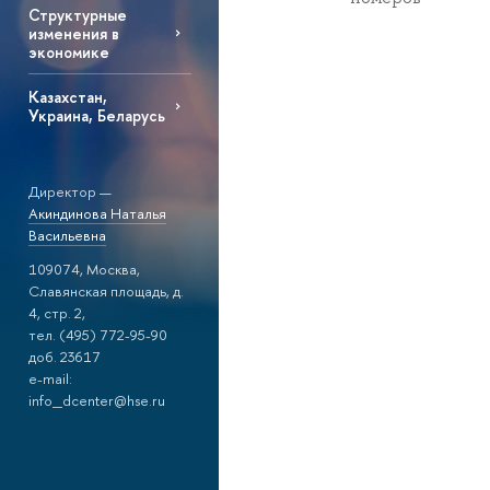
Структурные
изменения в
экономике
Казахстан,
Украина, Беларусь
Директор —
Акиндинова Наталья
Васильевна
109074, Москва,
Славянская площадь, д.
4, стр. 2,
тел. (495) 772-95-90
доб. 23617
e-mail:
info_dcenter@hse.ru