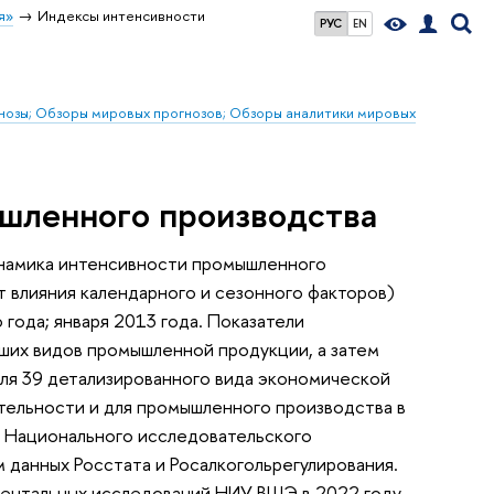
я»
Индексы интенсивности
РУС
EN
гнозы; Обзоры мировых прогнозов; Обзоры аналитики мировых
шленного производства
намика интенсивности промышленного
 влияния календарного и сезонного факторов)
года; января 2013 года. Показатели
ших видов промышленной продукции, а затем
ля 39 детализированного вида экономической
тельности и для промышленного производства в
 Национального исследовательского
 данных Росстата и Росалкогольрегулирования.
ентальных исследований НИУ ВШЭ в 2022 году.