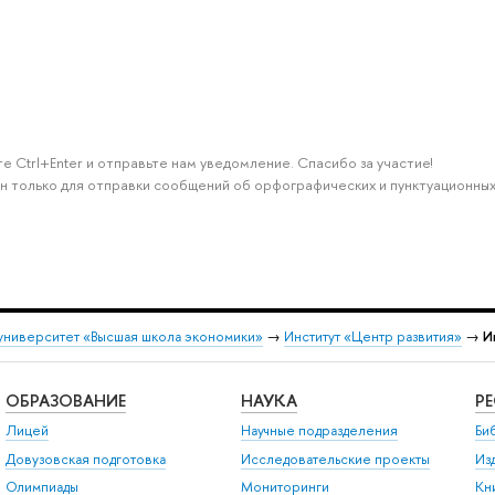
е Ctrl+Enter и отправьте нам уведомление. Спасибо за участие!
н только для отправки сообщений об орфографических и пунктуационных
университет «Высшая школа экономики»
→
Институт «Центр развития»
→
И
ОБРАЗОВАНИЕ
НАУКА
Р
Лицей
Научные подразделения
Би
Довузовская подготовка
Исследовательские проекты
Из
Олимпиады
Мониторинги
Кн