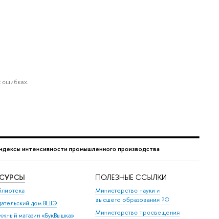
 ошибках.
ндексы интенсивности промышленного производства
ЕСУРСЫ
ПОЛЕЗНЫЕ ССЫЛКИ
блиотека
Министерство науки и
высшего образования РФ
дательский дом ВШЭ
Министерство просвещения
ижный магазин «БукВышка»