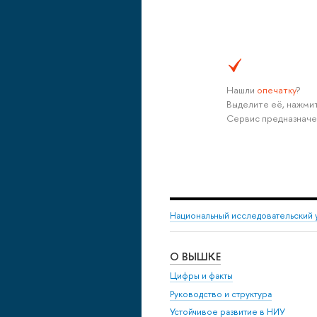
Нашли
опечатку
?
Выделите её, нажмит
Сервис предназначе
Национальный исследовательский 
О ВЫШКЕ
Цифры и факты
Руководство и структура
Устойчивое развитие в НИУ