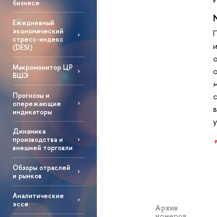
бизнесе
Ежедневный
экономический
стресс-индекс
(DESI)
Макромонитор ЦР
ВШЭ
Прогнозы и
опережающие
индикаторы
у
Динамика
производства и
внешней торговли
Обзоры отраслей
и рынков
Аналитические
эссе
Архив
номеров