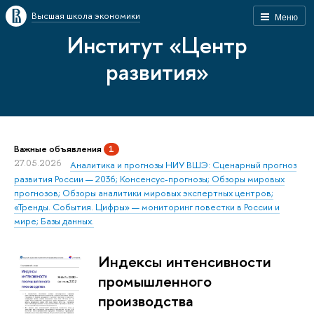
Высшая школа экономики
Меню
Институт «Центр
развития»
Важные объявления
1
27.05.2026
Аналитика и прогнозы НИУ ВШЭ: Сценарный прогноз
развития России — 2036; Консенсус-прогнозы; Обзоры мировых
прогнозов; Обзоры аналитики мировых экспертных центров;
«Тренды. События. Цифры» — мониторинг повестки в России и
мире; Базы данных.
Индексы интенсивности
промышленного
производства