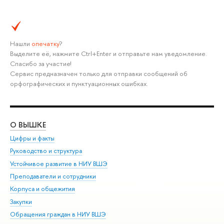
Нашли
опечатку
?
Выделите её, нажмите Ctrl+Enter и отправьте нам уведомление.
Спасибо за участие!
Сервис предназначен только для отправки сообщений об
орфографических и пунктуационных ошибках.
О ВЫШКЕ
ОБ
Цифры и факты
Ли
Руководство и структура
Дов
Устойчивое развитие в НИУ ВШЭ
Ол
Преподаватели и сотрудники
При
Корпуса и общежития
Вы
Закупки
При
Обращения граждан в НИУ ВШЭ
Ас