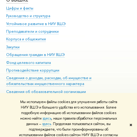
Цифры и факты
Ли
Руководство и структура
Дов
Устойчивое развитие в НИУ ВШЭ
Ол
Преподаватели и сотрудники
При
Корпуса и общежития
Вы
Закупки
При
Обращения граждан в НИУ ВШЭ
Ас
Фонд целевого капитала
До
Противодействие коррупции
Цен
Сведения о доходах, расходах, об имуществе и
Би
обязательствах имущественного характера
Об
Сведения об образовательной организации
Обр
Людям с ограниченными возможностями здоровья
Мы используем файлы cookies для улучшения работы сайта
Единая платежная страница
НИУ ВШЭ и большего удобства его использования. Более
подробную информацию об использовании файлов cookies
Работа в Вышке
можно найти
здесь
, наши правила обработки персональных
данных –
здесь
. Продолжая пользоваться сайтом, вы
✖
Редактору
подтверждаете, что были проинформированы об
© НИУ ВШЭ 1993–2026
Адреса и контакты
Условия использования
использовании файлов cookies сайтом НИУ ВШЭ и согласны