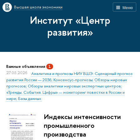
Высшая школа экономики
Меню
Институт «Центр
развития»
Важные объявления
1
27.05.2026
Аналитика и прогнозы НИУ ВШЭ: Сценарный прогноз
развития России — 2036; Консенсус-прогнозы; Обзоры мировых
прогнозов; Обзоры аналитики мировых экспертных центров;
«Тренды. События. Цифры» — мониторинг повестки в России и
мире; Базы данных.
Индексы интенсивности
промышленного
производства