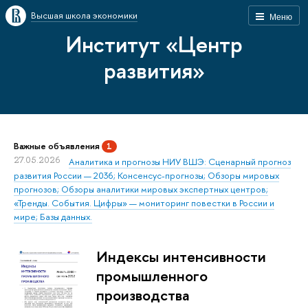
Высшая школа экономики
Меню
Институт «Центр
развития»
Важные объявления
1
27.05.2026
Аналитика и прогнозы НИУ ВШЭ: Сценарный прогноз
развития России — 2036; Консенсус-прогнозы; Обзоры мировых
прогнозов; Обзоры аналитики мировых экспертных центров;
«Тренды. События. Цифры» — мониторинг повестки в России и
мире; Базы данных.
Индексы интенсивности
промышленного
производства