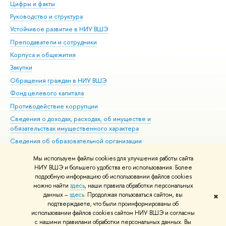
Цифры и факты
Ли
Руководство и структура
Дов
Устойчивое развитие в НИУ ВШЭ
Ол
Преподаватели и сотрудники
При
Корпуса и общежития
Вы
Закупки
При
Обращения граждан в НИУ ВШЭ
Ас
Фонд целевого капитала
До
Противодействие коррупции
Цен
Сведения о доходах, расходах, об имуществе и
Би
обязательствах имущественного характера
Об
Сведения об образовательной организации
Обр
Людям с ограниченными возможностями здоровья
Мы используем файлы cookies для улучшения работы сайта
Единая платежная страница
НИУ ВШЭ и большего удобства его использования. Более
подробную информацию об использовании файлов cookies
Работа в Вышке
можно найти
здесь
, наши правила обработки персональных
данных –
здесь
. Продолжая пользоваться сайтом, вы
✖
Редактору
подтверждаете, что были проинформированы об
© НИУ ВШЭ 1993–2026
Адреса и контакты
Условия использования
использовании файлов cookies сайтом НИУ ВШЭ и согласны
с нашими правилами обработки персональных данных. Вы
материалов
Политика конфиденциальности
Карта сайта