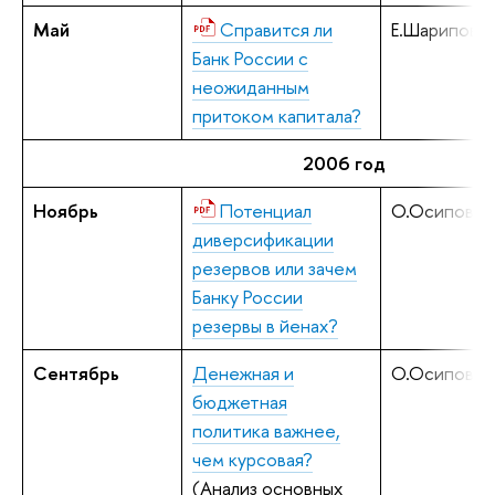
Май
Справится ли
Е.Шарипова
Банк России с
неожиданным
притоком капитала?
2006 год
Ноябрь
Потенциал
О.Осипова
диверсификации
резервов или зачем
Банку России
резервы в йенах?
Сентябрь
Денежная и
О.Осипова
бюджетная
политика важнее,
чем курсовая?
(Анализ основных