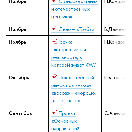
Ноябрь
О мировых ценах
Н.Кондрашо
и отечественных
ценниках
Ноябрь
Дело – «Труба»
В.Дементье
Ноябрь
Гречка:
Н.Кондрашо
альтернативная
реальность, в
которой живет ФАС
Октябрь
Лекарственный
Е.Балашова
рынок под знаком
«весов» – «хорошо,
да не очень»
Сентябрь
Проект
С.Алексаше
«Основных
направлений