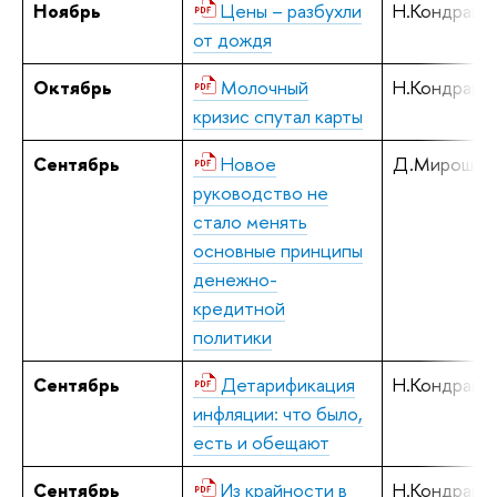
Ноябрь
Цены – разбухли
Н.Кондрашо
от дождя
Октябрь
Молочный
Н.Кондрашо
кризис спутал карты
Сентябрь
Новое
Д.Мирошнич
руководство не
стало менять
основные принципы
денежно-
кредитной
политики
Сентябрь
Детарификация
Н.Кондрашо
инфляции: что было,
есть и обещают
Сентябрь
Из крайности в
Н.Кондрашо