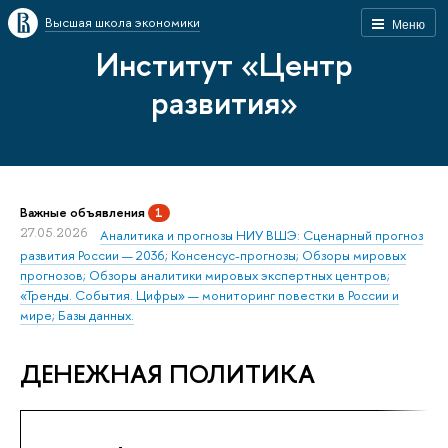
Высшая школа экономики
Меню
Институт «Центр
развития»
Важные объявления
1
27.05.2026
Аналитика и прогнозы НИУ ВШЭ: Сценарный прогноз
развития России — 2036; Консенсус-прогнозы; Обзоры мировых
прогнозов; Обзоры аналитики мировых экспертных центров;
«Тренды. События. Цифры» — мониторинг повестки в России и
мире; Базы данных.
ДЕНЕЖНАЯ ПОЛИТИКА