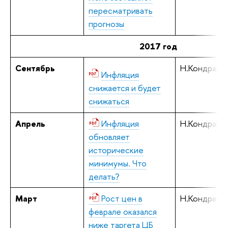
пересматривать
прогнозы
2017 год
Сентябрь
Н.Кондрашо
Инфляция
снижается и будет
снижаться
Апрель
Инфляция
Н.Кондрашо
обновляет
исторические
минимумы. Что
делать?
Март
Рост цен в
Н.Кондрашо
феврале оказался
ниже таргета ЦБ