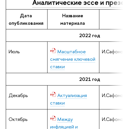
Аналитические эссе и презе
Дата
Название
опубликования
материала
2022 год
Июль
Масштабное
И.Сафонов
смягчение ключевой
ставки
2021 год
Декабрь
Актуализация
И.Сафонов
ставки
Октябрь
Между
И.Сафонов
инфляцией и