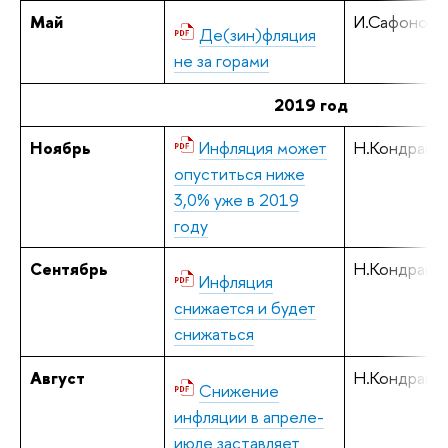
Май
И.Сафонов
Де(зин)фляция
не за горами
2019 год
Ноябрь
Инфляция может
Н.Кондрашо
опуститься ниже
3,0% уже в 2019
году
Сентябрь
Н.Кондрашо
Инфляция
снижается и будет
снижаться
Август
Н.Кондрашо
Снижение
инфляции в апреле-
июле заставляет