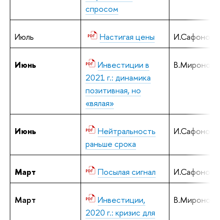
спросом
Июль
Настигая цены
И.Сафонов
Июнь
Инвестиции в
В.Миронов, 
2021 г.: динамика
позитивная, но
«вялая»
Июнь
Нейтральность
И.Сафонов
раньше срока
Март
Посылая сигнал
И.Сафонов
Март
Инвестиции,
В.Миронов, 
2020 г.: кризис для