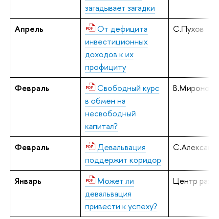
загадывает загадки
Апрель
От дефицита
С.Пухов
инвестиционных
доходов к их
профициту
Февраль
Свободный курс
В.Миронов
в обмен на
несвободный
капитал?
Февраль
Девальвация
С.Алексаше
поддержит коридор
Январь
Может ли
Центр разв
девальвация
привести к успеху?