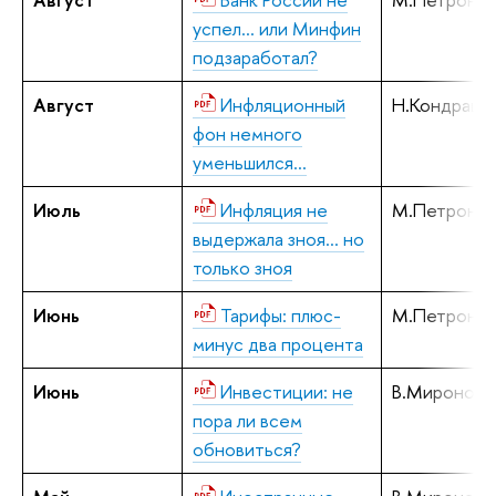
успел... или Минфин
подзаработал?
Август
Инфляционный
Н.Кондрашо
фон немного
уменьшился…
Июль
Инфляция не
М.Петронев
выдержала зноя… но
только зноя
Июнь
Тарифы: плюс-
М.Петронев
минус два процента
Июнь
Инвестиции: не
В.Миронов,
пора ли всем
обновиться?