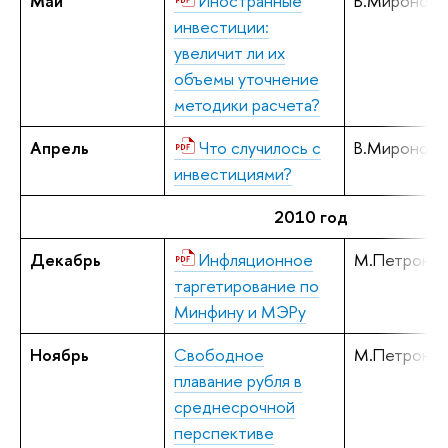
Май
Иностранные
В.Миронов,
инвестиции:
увеличит ли их
объемы уточнение
методики расчета?
Апрель
Что случилось с
В.Миронов,
инвестициями?
2010 год
Декабрь
Инфляционное
М.Петронев
таргетирование по
Минфину и МЭРу
Ноябрь
Свободное
М.Петронев
плавание рубля в
среднесрочной
перспективе