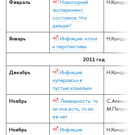
Февраль
Новогодний
Н.Кондрашо
эксперимент
состоялся. Что
дальше?
Январь
Инфляция: итоги
Н.Кондрашо
и перспективы
2011 год
Декабрь
Инфляция
Н.Кондрашо
«упёрлась» в
пустые кошельки
Ноябрь
Ликвидность: то
С.Алексаше
ли она есть, то ли
М.Петронев
её нет
Ноябрь
Инфляция
Н.Кондрашо