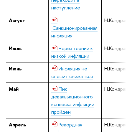
наступление
Август
Н.Кондрашо
Санкционированная
инфляция
Июль
Через тернии к
Н.Кондрашо
низкой инфляции
Июнь
Инфляция не
Н.Кондрашо
спешит снижаться
Май
Пик
Н.Кондрашо
девальвационного
всплеска инфляции
пройден
Апрель
Рекордная
Н.Кондрашо