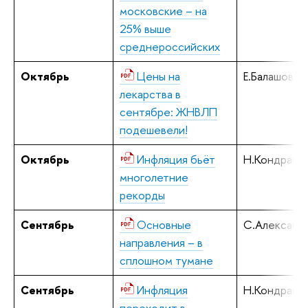
московские – на
25% выше
среднероссийских
Октябрь
Цены на
Е.Балашова
лекарства в
сентябре: ЖНВЛП
подешевели!
Октябрь
Инфляция бьёт
Н.Кондрашо
многолетние
рекорды
Сентябрь
Основные
С.Алексаше
направления – в
сплошном тумане
Сентябрь
Инфляция
Н.Кондрашо
переходит в