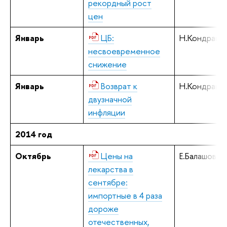
рекордный рост
цен
Январь
ЦБ:
Н.Кондрашо
несвоевременное
снижение
Январь
Возврат к
Н.Кондрашо
двузначной
инфляции
2014 год
Октябрь
Цены на
Е.Балашова
лекарства в
сентябре:
импортные в 4 раза
дороже
отечественных,