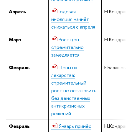
Апрель
Годовая
Н.Кондрашо
инфляция начнёт
снижаться с апреля
Март
Рост цен
Н.Кондрашо
стремительно
замедляется
Февраль
Цены на
Е.Балашова
лекарства:
стремительный
рост не остановить
без действенных
антикризисных
решений
Февраль
Январь принёс
Н.Кондрашо