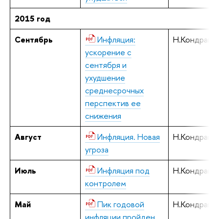
2015 год
Сентябрь
Инфляция:
Н.Кондрашо
ускорение с
сентября и
ухудшение
среднесрочных
перспектив ее
снижения
Август
Инфляция. Новая
Н.Кондрашо
угроза
Июль
Инфляция под
Н.Кондрашо
контролем
Май
Пик годовой
Н.Кондрашо
инфляции пройден