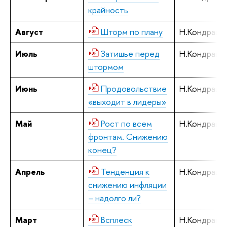
крайность
Август
Шторм по плану
Н.Кондрашо
Июль
Затишье перед
Н.Кондрашо
штормом
Июнь
Продовольствие
Н.Кондрашо
«выходит в лидеры»
Май
Рост по всем
Н.Кондрашо
фронтам. Снижению
конец?
Апрель
Тенденция к
Н.Кондрашо
снижению инфляции
– надолго ли?
Март
Всплеск
Н.Кондрашо