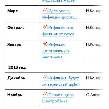
инфляция в марте
Март
Идет весна!
Н.Кондрашо
Инфляции дорогу…
Февраль
Инфляция как
Н.Кондрашо
функция от курса
Январь
Инфляция
Н.Кондрашо
дотянулась до
максимума
2013 год
Декабрь
Инфляция: будет
Н.Кондрашо
ли тернистый triple?
Ноябрь
Слово и дело
С.Алексаше
Центробанка