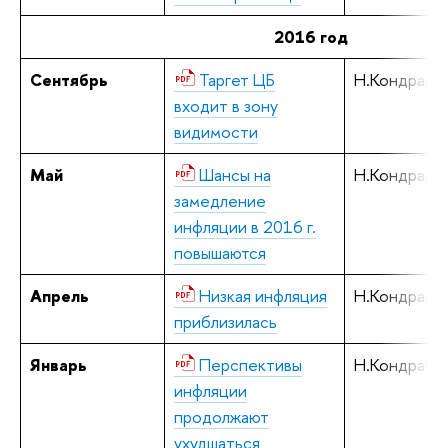
2016 год
Сентябрь
Таргет ЦБ
Н.Кондрашо
входит в зону
видимости
Май
Шансы на
Н.Кондрашо
замедление
инфляции в 2016 г.
повышаются
Апрель
Низкая инфляция
Н.Кондрашо
приблизилась
Январь
Перспективы
Н.Кондрашо
инфляции
продолжают
ухудшаться