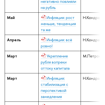
негативно повлияли
на рубль
Май
Инфляция: рост
Н.Кондрашо
меньше, тенденция
та же
Апрель
Инфляция: всё
Н.Кондрашо
ровно!
Март
Укрепление
М.Петронев
рубля вопреки
оттоку капитала
Март
Инфляция:
Н.Кондрашо
стабилизация с
перспективой
замедления