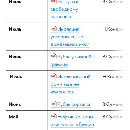
Июль
На пути к
В.Суменков
свободному
плаванию
Июль
Инфляция
Н.Кондрашо
ускорилась, не
дождавшись июля
Июнь
Рубль у нижней
В.Суменков
границы
Июнь
Инфляционный
Н.Кондрашо
фон в мае не
изменился
Июнь
Рубль сорвался
В.Суменков
Май
Нефтяные цены
В.Суменков
и ситуация в Греции