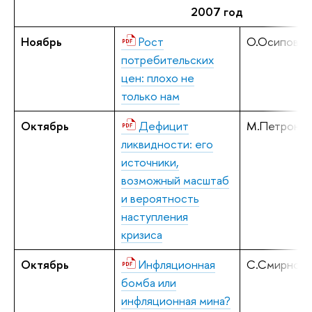
2007 год
Ноябрь
Рост
О.Осипова
потребительских
цен: плохо не
только нам
Октябрь
Дефицит
М.Петронев
ликвидности: его
источники,
возможный масштаб
и вероятность
наступления
кризиса
Октябрь
Инфляционная
С.Смирнов, 
бомба или
инфляционная мина?