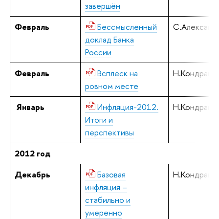
завершён
Февраль
Бессмысленный
С.Алексаше
доклад Банка
России
Февраль
Всплеск на
Н.Кондрашо
ровном месте
Январь
Инфляция-2012.
Н.Кондрашо
Итоги и
перспективы
2012 год
Декабрь
Базовая
Н.Кондрашо
инфляция –
стабильно и
умеренно