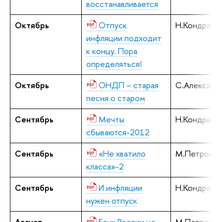
восстанавливается
Октябрь
Отпуск
Н.Кондрашо
инфляции подходит
к концу. Пора
определяться!
Октябрь
ОНДП – старая
С.Алексаше
песня о старом
Сентябрь
Мечты
Н.Кондрашо
сбываются-2012
Сентябрь
«Не хватило
М.Петронев
класса»-2
Сентябрь
И инфляции
Н.Кондрашо
нужен отпуск
Август
Банк России не
М.Петронев