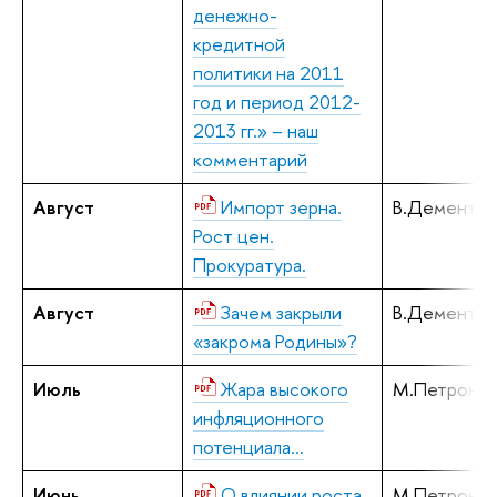
денежно-
кредитной
политики на 2011
год и период 2012-
2013 гг.» – наш
комментарий
Август
Импорт зерна.
В.Дементье
Рост цен.
Прокуратура.
Август
Зачем закрыли
В.Дементье
«закрома Родины»?
Июль
Жара высокого
М.Петронев
инфляционного
потенциала…
Июнь
О влиянии роста
М.Петронев