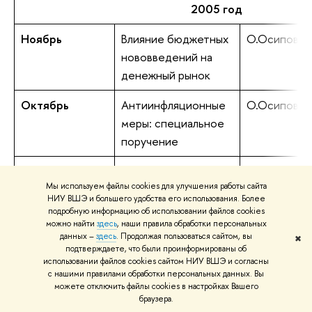
2005 год
Ноябрь
Влияние бюджетных
О.Осипова
нововведений на
денежный рынок
Октябрь
Антиинфляционные
О.Осипова
меры: специальное
поручение
Октябрь
"Новая метла по-
С.Смирнов
Мы используем файлы cookies для улучшения работы сайта
новому метет?" О
НИУ ВШЭ и большего удобства его использования. Более
предстоящей смене
подробную информацию об использовании файлов cookies
Председателя
можно найти
здесь
, наши правила обработки персональных
данных –
здесь
. Продолжая пользоваться сайтом, вы
✖
Совета Директоров
подтверждаете, что были проинформированы об
ФРС
использовании файлов cookies сайтом НИУ ВШЭ и согласны
с нашими правилами обработки персональных данных. Вы
можете отключить файлы cookies в настройках Вашего
Август
Денежное
О.Осипова
браузера.
предложение,