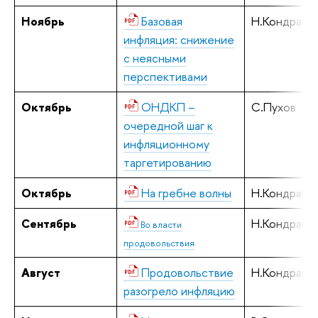
Ноябрь
Базовая
Н.Кондрашо
инфляция: снижение
с неясными
перспективами
Октябрь
ОНДКП –
С.Пухов
очередной шаг к
инфляционному
таргетированию
Октябрь
На гребне волны
Н.Кондрашо
Сентябрь
Н.Кондрашо
Во власти
продовольствия
Август
Продовольствие
Н.Кондрашо
разогрело инфляцию