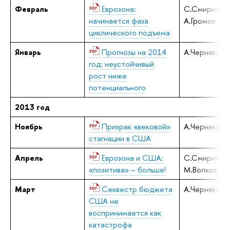
Февраль
Еврозона:
С.Смирнов,
начинается фаза
А.Громов
циклического подъема
Январь
Прогнозы на 2014
А.Чернявски
год: неустойчивый
рост ниже
потенциального
2013 год
Ноябрь
Призрак «вековой»
А.Чернявски
стагнации в США
Апрель
Еврозона и США:
С.Смирнов,
«позитива» – больше!
М.Волков
Март
Секвестр бюджета
А.Чернявски
США не
воспринимается как
катастрофа