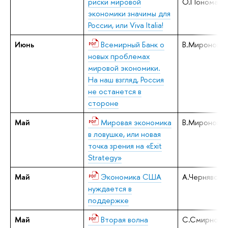
риски мировой
О.Пономаре
экономики значимы для
России, или Viva Italia!
Июнь
Всемирный Банк о
В.Миронов
новых проблемах
мировой экономики.
На наш взгляд, Россия
не останется в
стороне
Май
Мировая экономика
В.Миронов
в ловушке, или новая
точка зрения на «Exit
Strategy»
Май
Экономика США
А.Чернявски
нуждается в
поддержке
Май
Вторая волна
С.Смирнов