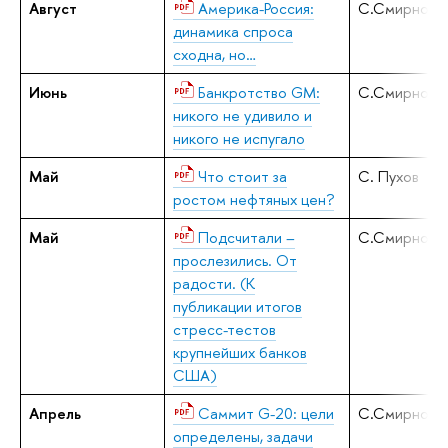
Август
Америка-Россия:
С.Смирнов
динамика спроса
сходна, но…
Июнь
Банкротство GM:
С.Смирнов
никого не удивило и
никого не испугало
Май
Что стоит за
С. Пухов
ростом нефтяных цен?
Май
Подсчитали –
С.Смирнов
прослезились. От
радости. (К
публикации итогов
стресс-тестов
крупнейших банков
США)
Апрель
Саммит G-20: цели
С.Смирнов
определены, задачи