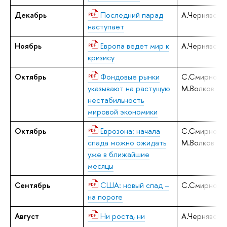
Декабрь
Последний парад
А.Чернявски
наступает
Ноябрь
Европа ведет мир к
А.Чернявски
кризису
Октябрь
Фондовые рынки
С.Смирнов,
указывают на растущую
М.Волков
нестабильность
мировой экономики
Октябрь
Еврозона: начала
С.Смирнов,
спада можно ожидать
М.Волков
уже в ближайшие
месяцы
Сентябрь
США: новый спад –
С.Смирнов
на пороге
Август
Ни роста, ни
А.Чернявски