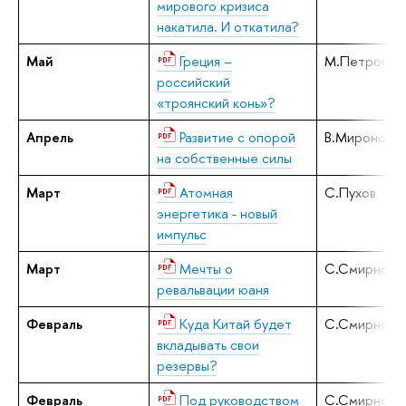
мирового кризиса
накатила. И откатила?
Май
Греция –
М.Петронев
российский
«троянский конь»?
Апрель
Развитие с опорой
В.Миронов
на собственные силы
Март
Атомная
С.Пухов
энергетика - новый
импульс
Март
Мечты о
С.Смирнов
ревальвации юаня
Февраль
Куда Китай будет
С.Смирнов
вкладывать свои
резервы?
Февраль
Под руководством
С.Смирнов