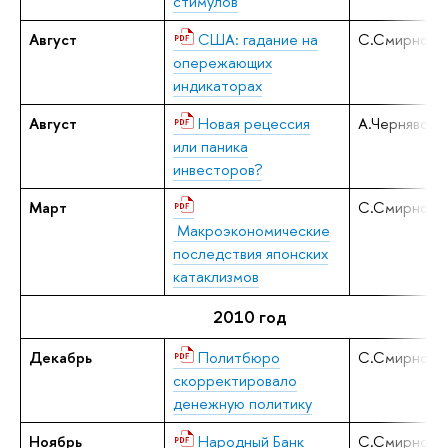
стимулов
Август
США: гадание на
С.Смирнов
опережающих
индикаторах
Август
Новая рецессия
А.Чернявски
или паника
инвесторов?
Март
С.Смирнов
Макроэкономические
последствия японских
катаклизмов
2010 год
Декабрь
Политбюро
С.Смирнов
скорректировало
денежную политику
Ноябрь
Народный Банк
С.Смирнов