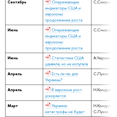
Сентябрь
Опережающие
С.Смирнов
индикаторы США и
еврозоны:
продолжение роста
Июнь
Опережающие
С.Смирнов
индикаторы США и
еврозоны:
продолжение роста
Июнь
Статистика США
А.Чернявски
удивила, но не испугала
Апрель
Есть ли газ для
С.Пухов
Украины?
Апрель
В еврозоне рост
Н.Кондрашо
ускоряется
Март
Украина:
Н.Кондрашов
катастрофы не будет
С.Пухов