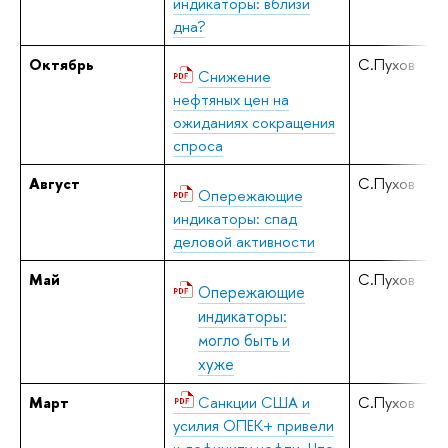
индикаторы: вблизи
дна?
Октябрь
С.Пухов
Снижение
нефтяных цен на
ожиданиях сокращения
спроса
Август
С.Пухов
Опережающие
индикаторы: спад
деловой активности
Май
С.Пухов
Опережающие
индикаторы:
могло быть и
хуже
Март
Санкции США и
С.Пухов
усилия ОПЕК+ привели