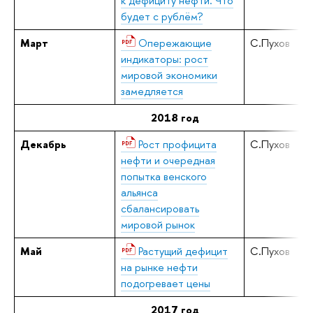
к дефициту нефти. Что
будет с рублём?
Март
Опережающие
С.Пухов
индикаторы: рост
мировой экономики
замедляется
2018 год
Декабрь
Рост профицита
С.Пухов
нефти и очередная
попытка венского
альянса
сбалансировать
мировой рынок
Май
Растущий дефицит
С.Пухов
на рынке нефти
подогревает цены
2017 год