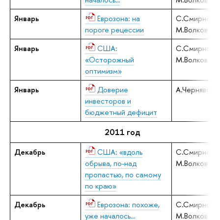
Январь
Еврозона: на
С.Смирнов,
пороге рецессии
М.Волков
Январь
США:
С.Смирнов,
«Осторожный
М.Волков
оптимизм»
Январь
Доверие
А.Чернявски
инвесторов и
бюджетный дефицит
2011 год
Декабрь
США: «вдоль
С.Смирнов,
обрыва, по-над
М.Волков
пропастью, по самому
по краю»
Декабрь
Еврозона: похоже,
С.Смирнов,
уже началось…
М.Волков