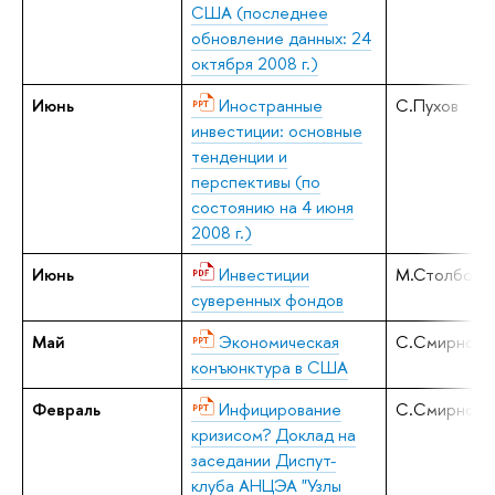
США (последнее
обновление данных: 24
октября 2008 г.)
Июнь
Иностранные
C.Пухов
инвестиции: основные
тенденции и
перспективы (по
состоянию на 4 июня
2008 г.)
Июнь
Инвестиции
М.Столбов
суверенных фондов
Май
Экономическая
C.Смирнов
конъюнктура в США
Февраль
Инфицирование
C.Смирнов
кризисом? Доклад на
заседании Диспут-
клуба АНЦЭА "Узлы