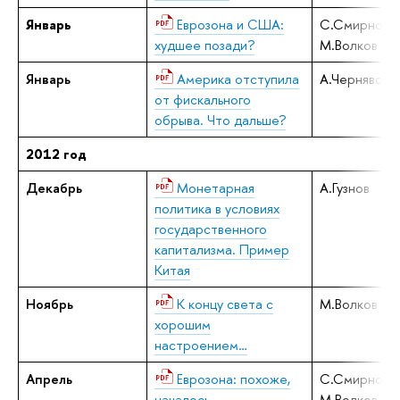
Январь
Еврозона и США:
С.Смирнов,
худшее позади?
М.Волков
Январь
Америка отступила
А.Чернявски
от фискального
обрыва. Что дальше?
2012 год
Декабрь
Монетарная
А.Гузнов
политика в условиях
государственного
капитализма. Пример
Китая
Ноябрь
К концу света с
М.Волков
хорошим
настроением…
Апрель
Еврозона: похоже,
С.Смирнов,
началось…
М.Волков