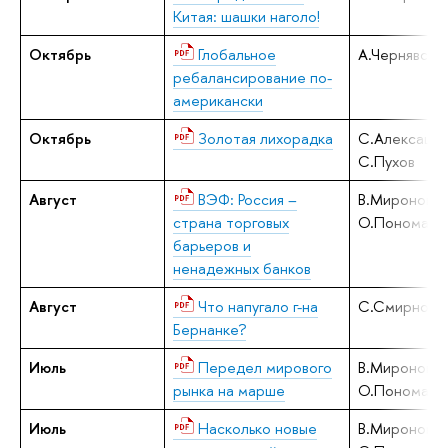
Китая: шашки наголо!
Октябрь
Глобальное
А.Чернявски
ребалансирование по-
американски
Октябрь
Золотая лихорадка
С.Алексашен
С.Пухов
Август
ВЭФ: Россия –
В.Миронов,
страна торговых
О.Пономаре
барьеров и
ненадежных банков
Август
Что напугало г-на
С.Смирнов
Бернанке?
Июль
Передел мирового
В.Миронов,
рынка на марше
О.Пономаре
Июль
Насколько новые
В.Миронов,