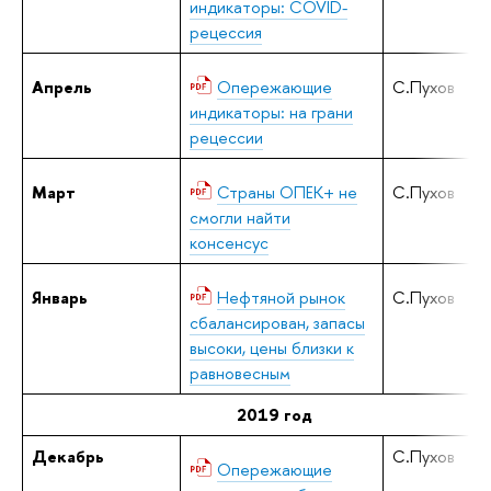
индикаторы: COVID-
рецессия
Апрель
Опережающие
С.Пухов
индикаторы: на грани
рецессии
Март
Страны ОПЕК+ не
С.Пухов
смогли найти
консенсус
Январь
Нефтяной рынок
С.Пухов
сбалансирован, запасы
высоки, цены близки к
равновесным
2019 год
Декабрь
С.Пухов
Опережающие