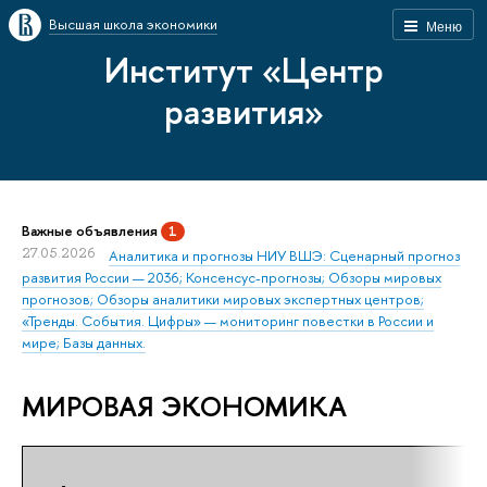
Высшая школа экономики
Меню
Институт «Центр
развития»
Важные объявления
1
27.05.2026
Аналитика и прогнозы НИУ ВШЭ: Сценарный прогноз
развития России — 2036; Консенсус-прогнозы; Обзоры мировых
прогнозов; Обзоры аналитики мировых экспертных центров;
«Тренды. События. Цифры» — мониторинг повестки в России и
мире; Базы данных.
МИРОВАЯ ЭКОНОМИКА