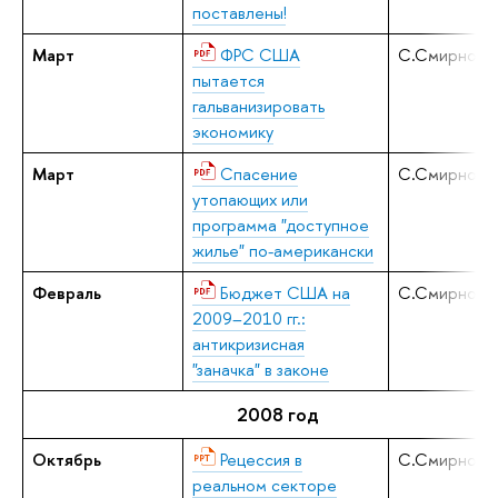
поставлены!
Март
ФРС США
С.Смирнов
пытается
гальванизировать
экономику
Март
Спасение
С.Смирнов
утопающих или
программа "доступное
жилье" по-американски
Февраль
Бюджет США на
С.Смирнов
2009–2010 гг.:
антикризисная
"заначка" в законе
2008 год
Октябрь
Рецессия в
С.Смирнов
реальном секторе