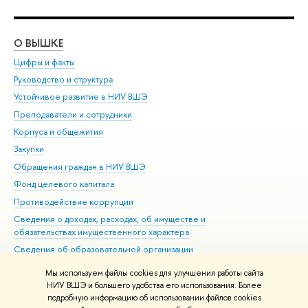
О ВЫШКЕ
ОБ
Цифры и факты
Ли
Руководство и структура
Дов
Устойчивое развитие в НИУ ВШЭ
Ол
Преподаватели и сотрудники
При
Корпуса и общежития
Вы
Закупки
При
Обращения граждан в НИУ ВШЭ
Ас
Фонд целевого капитала
До
Противодействие коррупции
Цен
Сведения о доходах, расходах, об имуществе и
Би
обязательствах имущественного характера
Об
Сведения об образовательной организации
Обр
Людям с ограниченными возможностями здоровья
Мы используем файлы cookies для улучшения работы сайта
Единая платежная страница
НИУ ВШЭ и большего удобства его использования. Более
подробную информацию об использовании файлов cookies
Работа в Вышке