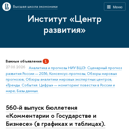
Высшая школа экономики
Меню
Институт «Центр
развития»
Важные объявления
1
27.05.2026
Аналитика и прогнозы НИУ ВШЭ: Сценарный прогноз
развития России — 2036; Консенсус-прогнозы; Обзоры мировых
прогнозов; Обзоры аналитики мировых экспертных центров;
«Тренды. События. Цифры» — мониторинг повестки в России и
мире; Базы данных.
560-й выпуск бюллетеня
«Комментарии о Государстве и
Бизнесе» (в графиках и таблицах).