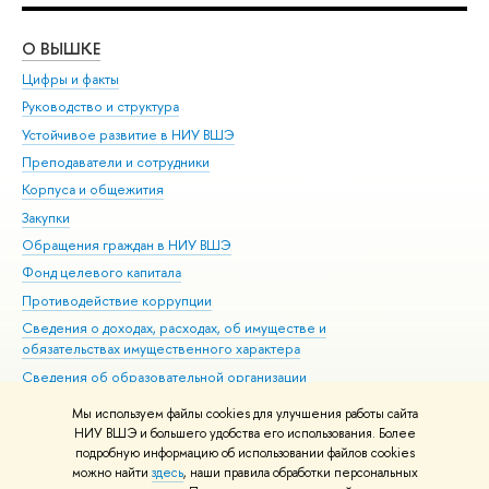
О ВЫШКЕ
ОБ
Цифры и факты
Ли
Руководство и структура
Дов
Устойчивое развитие в НИУ ВШЭ
Ол
Преподаватели и сотрудники
При
Корпуса и общежития
Вы
Закупки
При
Обращения граждан в НИУ ВШЭ
Ас
Фонд целевого капитала
До
Противодействие коррупции
Цен
Сведения о доходах, расходах, об имуществе и
Би
обязательствах имущественного характера
Об
Сведения об образовательной организации
Обр
Людям с ограниченными возможностями здоровья
Мы используем файлы cookies для улучшения работы сайта
Единая платежная страница
НИУ ВШЭ и большего удобства его использования. Более
подробную информацию об использовании файлов cookies
Работа в Вышке
можно найти
здесь
, наши правила обработки персональных