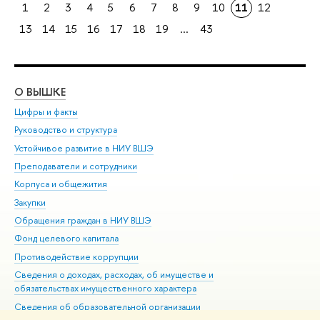
1
2
3
4
5
6
7
8
9
10
11
12
13
14
15
16
17
18
19
...
43
О ВЫШКЕ
ОБ
Цифры и факты
Ли
Руководство и структура
Дов
Устойчивое развитие в НИУ ВШЭ
Ол
Преподаватели и сотрудники
При
Корпуса и общежития
Вы
Закупки
При
Обращения граждан в НИУ ВШЭ
Ас
Фонд целевого капитала
До
Противодействие коррупции
Цен
Сведения о доходах, расходах, об имуществе и
Би
обязательствах имущественного характера
Об
Сведения об образовательной организации
Обр