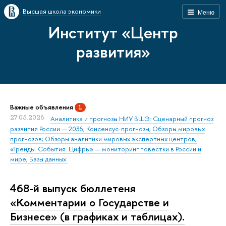
Высшая школа экономики
Меню
Институт «Центр
развития»
Важные объявления
1
27.05.2026
Аналитика и прогнозы НИУ ВШЭ: Сценарный прогноз
развития России — 2036; Консенсус-прогнозы; Обзоры мировых
прогнозов; Обзоры аналитики мировых экспертных центров;
«Тренды. События. Цифры» — мониторинг повестки в России и
мире; Базы данных.
468-й выпуск бюллетеня
«Комментарии о Государстве и
Бизнесе» (в графиках и таблицах).