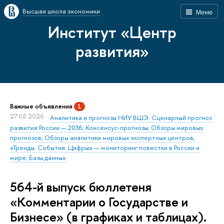
Высшая школа экономики
Меню
Институт «Центр
развития»
Важные объявления
1
27.05.2026
Аналитика и прогнозы НИУ ВШЭ: Сценарный прогноз
развития России — 2036; Консенсус-прогнозы; Обзоры мировых
прогнозов; Обзоры аналитики мировых экспертных центров;
«Тренды. События. Цифры» — мониторинг повестки в России и
мире; Базы данных.
564-й выпуск бюллетеня
«Комментарии о Государстве и
Бизнесе» (в графиках и таблицах).