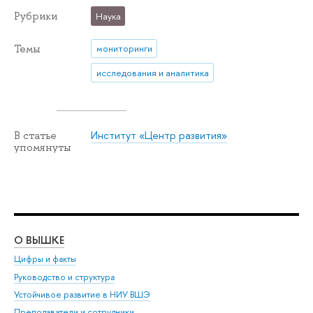
Рубрики
Наука
Темы
мониторинги
исследования и аналитика
Институт «Центр развития»
В статье
упомянуты
О ВЫШКЕ
ОБ
Цифры и факты
Ли
Руководство и структура
Дов
Устойчивое развитие в НИУ ВШЭ
Ол
Преподаватели и сотрудники
При