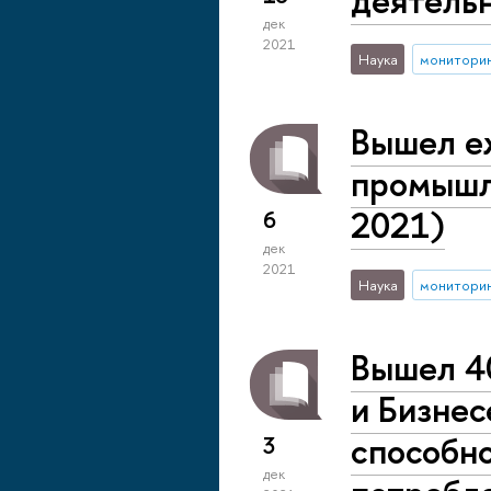
дек
2021
Наука
монитори
Вышел е
промышл
2021)
6
дек
2021
Наука
монитори
Вышел 4
и Бизнес
способно
3
дек