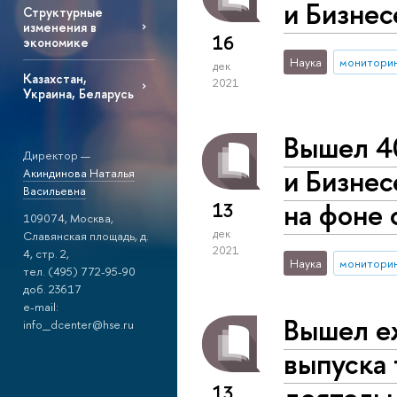
и Бизнес
Структурные
изменения в
16
экономике
Наука
монитори
дек
Казахстан,
2021
Украина, Беларусь
Вышел 4
Директор —
и Бизнес
Акиндинова Наталья
Васильевна
на фоне
13
109074, Москва,
дек
Славянская площадь, д.
2021
4, стр. 2,
Наука
монитори
тел. (495) 772-95-90
доб. 23617
e-mail:
Вышел е
info_dcenter@hse.ru
выпуска 
деятельн
13