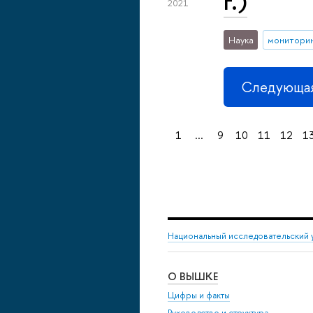
г.)
2021
Наука
монитори
Следующая
1
...
9
10
11
12
1
Национальный исследовательский 
О ВЫШКЕ
Цифры и факты
Руководство и структура