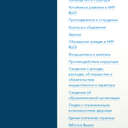
Устойчивое развитие в НИУ
ВШЭ
Преподаватели и сотрудники
Корпуса и общежития
Закупки
Обращения граждан в НИУ
ВШЭ
Фонд целевого капитала
Противодействие коррупции
Сведения о доходах,
расходах, об имуществе и
обязательствах
имущественного характера
Сведения об
образовательной организации
Людям с ограниченными
возможностями здоровья
Единая платежная страница
Работа в Вышке