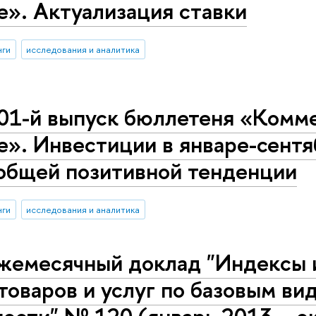
е». Актуализация ставки
нги
исследования и аналитика
01-й выпуск бюллетеня «Комме
е». Инвестиции в январе-сентя
 общей позитивной тенденции
нги
исследования и аналитика
жемесячный доклад "Индексы 
товаров и услуг по базовым в
ости" № 120 (январь 2013 – о