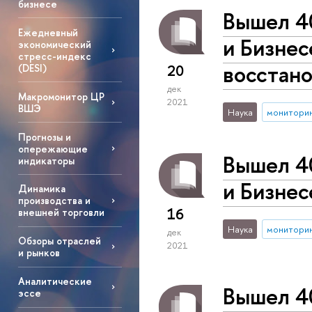
бизнесе
Вышел 4
Ежедневный
и Бизнес
экономический
стресс-индекс
восстан
20
(DESI)
дек
Макромонитор ЦР
2021
ВШЭ
Наука
монитори
Прогнозы и
опережающие
Вышел 4
индикаторы
и Бизнес
Динамика
производства и
16
внешней торговли
Наука
монитори
дек
Обзоры отраслей
2021
и рынков
Аналитические
Вышел 4
эссе