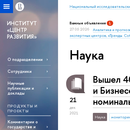
Национальный исследовательски
ИНСТИТУТ
Важные объявления
1
«ЦЕНТР
27.05.2026
Аналитика и прогноз
экспертных центров; «Тренды. Со
РАЗВИТИЯ»
Наука
О подразделении
Сотрудники
Вышел 4
Научные
и Бизнес
публикации и
доклады
номинал
21
ПРОДУКТЫ И
дек
ПРОЕКТЫ
2021
Наука
монитори
Комментарии о
государстве и