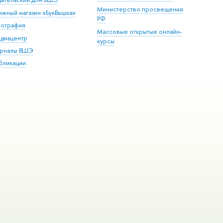
Министерство просвещения
ижный магазин «БукВышка»
РФ
пография
Массовые открытые онлайн-
диацентр
курсы
рналы ВШЭ
бликации