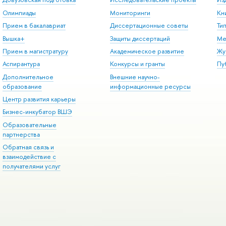
Олимпиады
Мониторинги
Кн
Прием в бакалавриат
Диссертационные советы
Ти
Вышка+
Защиты диссертаций
Ме
Прием в магистратуру
Академическое развитие
Жу
Аспирантура
Конкурсы и гранты
Пу
Дополнительное
Внешние научно-
образование
информационные ресурсы
Центр развития карьеры
Бизнес-инкубатор ВШЭ
Образовательные
партнерства
Обратная связь и
взаимодействие с
получателями услуг