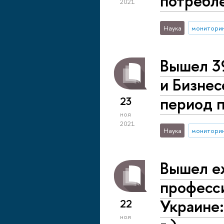
потребл
2021
Наука
монитори
Вышел 3
и Бизнес
период 
23
ноя
2021
Наука
монитори
Вышел е
професси
Украине:
22
ноя