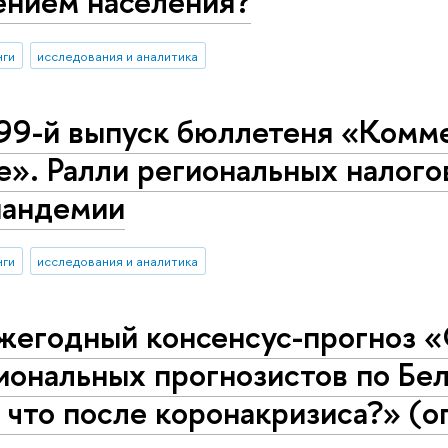
ением населения?
нги
исследования и аналитика
99-й выпуск бюллетеня «Комме
е». Ралли региональных налого
пандемии
нги
исследования и аналитика
жегодный консенсус-прогноз 
ональных прогнозистов по Бел
 что после коронакризиса?» (о