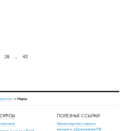
7
28
...
43
овости
→
Наука
ЕСУРСЫ
ПОЛЕЗНЫЕ ССЫЛКИ
блиотека
Министерство науки и
высшего образования РФ
дательский дом ВШЭ