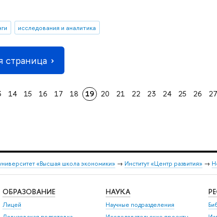
нги
исследования и аналитика
 страница
3
14
15
16
17
18
19
20
21
22
23
24
25
26
2
университет «Высшая школа экономики»
→
Институт «Центр развития»
→
Н
ОБРАЗОВАНИЕ
НАУКА
Р
Лицей
Научные подразделения
Би
Довузовская подготовка
Исследовательские проекты
Из