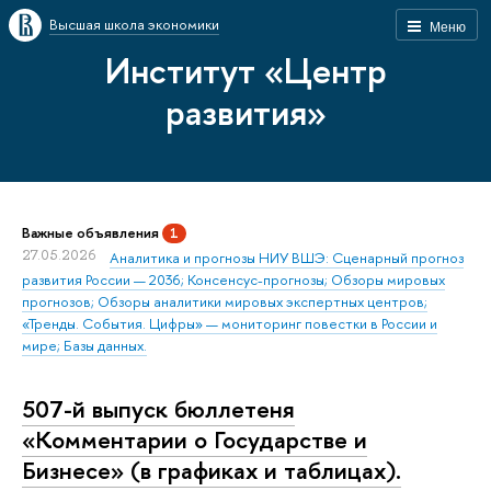
Высшая школа экономики
Меню
Институт «Центр
развития»
Важные объявления
1
27.05.2026
Аналитика и прогнозы НИУ ВШЭ: Сценарный прогноз
развития России — 2036; Консенсус-прогнозы; Обзоры мировых
прогнозов; Обзоры аналитики мировых экспертных центров;
«Тренды. События. Цифры» — мониторинг повестки в России и
мире; Базы данных.
507-й выпуск бюллетеня
«Комментарии о Государстве и
Бизнесе» (в графиках и таблицах).