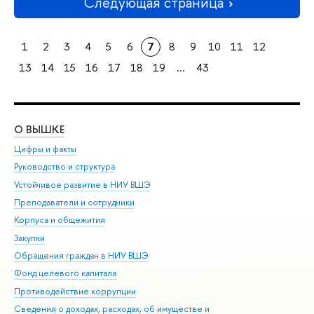
Следующая страница
1
2
3
4
5
6
7
8
9
10
11
12
13
14
15
16
17
18
19
...
43
О ВЫШКЕ
ОБ
Цифры и факты
Ли
Руководство и структура
Дов
Устойчивое развитие в НИУ ВШЭ
Ол
Преподаватели и сотрудники
При
Корпуса и общежития
Вы
Закупки
При
Обращения граждан в НИУ ВШЭ
Ас
Фонд целевого капитала
До
Противодействие коррупции
Цен
Сведения о доходах, расходах, об имуществе и
Би