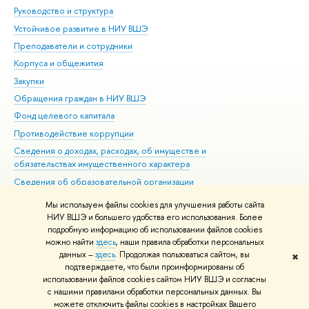
Руководство и структура
Дов
Устойчивое развитие в НИУ ВШЭ
Ол
Преподаватели и сотрудники
При
Корпуса и общежития
Вы
Закупки
При
Обращения граждан в НИУ ВШЭ
Ас
Фонд целевого капитала
До
Противодействие коррупции
Цен
Сведения о доходах, расходах, об имуществе и
Би
обязательствах имущественного характера
Об
Сведения об образовательной организации
Обр
Людям с ограниченными возможностями здоровья
Мы используем файлы cookies для улучшения работы сайта
Единая платежная страница
НИУ ВШЭ и большего удобства его использования. Более
подробную информацию об использовании файлов cookies
Работа в Вышке
можно найти
здесь
, наши правила обработки персональных
данных –
здесь
. Продолжая пользоваться сайтом, вы
✖
Редактору
подтверждаете, что были проинформированы об
© НИУ ВШЭ 1993–2026
Адреса и контакты
Условия использования
использовании файлов cookies сайтом НИУ ВШЭ и согласны
с нашими правилами обработки персональных данных. Вы
материалов
Политика конфиденциальности
Карта сайта
можете отключить файлы cookies в настройках Вашего
Шрифты HSE Sans и HSE Slab разработаны в
Школе дизайна НИУ ВШЭ