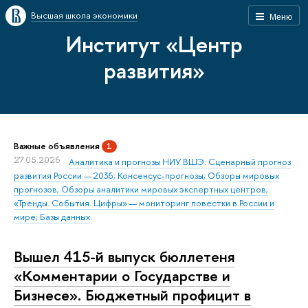
Высшая школа экономики
Меню
Институт «Центр
развития»
Важные объявления
1
27.05.2026
Аналитика и прогнозы НИУ ВШЭ: Сценарный прогноз
развития России — 2036; Консенсус-прогнозы; Обзоры мировых
прогнозов; Обзоры аналитики мировых экспертных центров;
«Тренды. События. Цифры» — мониторинг повестки в России и
мире; Базы данных.
Вышел 415-й выпуск бюллетеня
«Комментарии о Государстве и
Бизнесе». Бюджетный профицит в