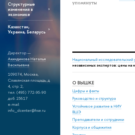
упомянуты
Структурные
изменения в
экономике
Казахстан,
Украина, Беларусь
Директор —
Акиндинова Наталья
Национальный исследовательский 
Васильевна
независимых экспертов: цены на 
109074, Москва,
Славянская площадь, д.
О ВЫШКЕ
4, стр. 2,
Цифры и факты
тел. (495) 772-95-90
доб. 23617
Руководство и структура
e-mail:
Устойчивое развитие в НИУ
info_dcenter@hse.ru
ВШЭ
Преподаватели и сотрудники
Корпуса и общежития
Закупки