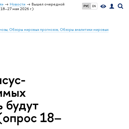
я»
Новости
Вышел очередной
РУС
EN
18–27 мая 2026 г.)
гнозы; Обзоры мировых прогнозов; Обзоры аналитики мировых
сус-
имых
ь будут
(опрос 18–