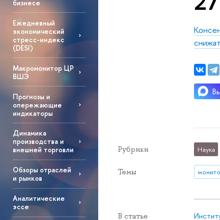
27
бизнесе
Ежедневный
Консен
экономический
стресс-индекс
снижат
(DESI)
Макромонитор ЦР
ВШЭ
Прогнозы и
опережающие
индикаторы
Динамика
производства и
Рубрики
Наука
внешней торговли
Обзоры отраслей
Темы
монито
и рынков
Аналитические
эссе
Инстит
В статье