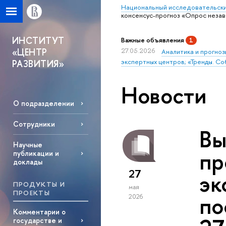
Национальный исследовательски
консенсус-прогноз «Опрос незав
ИНСТИТУТ
Важные объявления
1
«ЦЕНТР
27.05.2026
Аналитика и прогноз
экспертных центров; «Тренды. Со
РАЗВИТИЯ»
Новости
О подразделении
Сотрудники
Вы
Научные
пр
публикации и
доклады
27
эк
ПРОДУКТЫ И
мая
ПРОЕКТЫ
по
2026
Комментарии о
государстве и