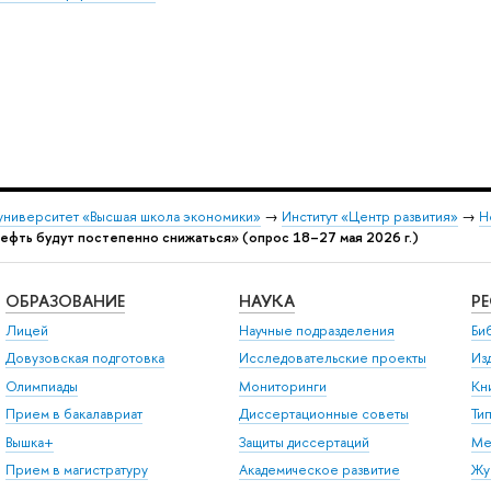
университет «Высшая школа экономики»
→
Институт «Центр развития»
→
Н
нефть будут постепенно снижаться» (опрос 18–27 мая 2026 г.)
ОБРАЗОВАНИЕ
НАУКА
Р
Лицей
Научные подразделения
Би
Довузовская подготовка
Исследовательские проекты
Из
Олимпиады
Мониторинги
Кн
Прием в бакалавриат
Диссертационные советы
Ти
Вышка+
Защиты диссертаций
Ме
Прием в магистратуру
Академическое развитие
Жу