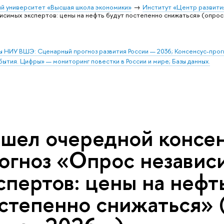
й университет «Высшая школа экономики»
Институт «Центр развити
исимых экспертов: цены на нефть будут постепенно снижаться» (опрос 
ы НИУ ВШЭ: Сценарный прогноз развития России — 2036; Консенсус-про
бытия. Цифры» — мониторинг повестки в России и мире; Базы данных.
шел очередной консен
огноз «Опрос независ
спертов: цены на нефт
степенно снижаться» 