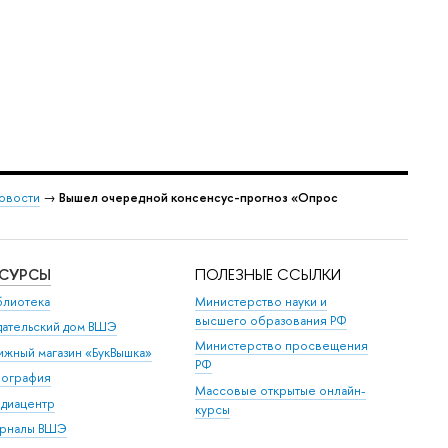
овости
→
Вышел очередной консенсус-прогноз «Опрос
ЕСУРСЫ
ПОЛЕЗНЫЕ ССЫЛКИ
блиотека
Министерство науки и
высшего образования РФ
дательский дом ВШЭ
Министерство просвещения
ижный магазин «БукВышка»
РФ
пография
Массовые открытые онлайн-
диацентр
курсы
рналы ВШЭ