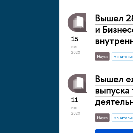
Вышел 2
и Бизнес
внутренн
15
июн
2020
Наука
монитори
Вышел е
выпуска 
деятельн
11
июн
2020
Наука
монитори