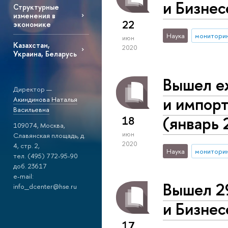
и Бизнес
Структурные
изменения в
22
экономике
Наука
монитори
июн
Казахстан,
2020
Украина, Беларусь
Вышел е
Директор —
и импорт
Акиндинова Наталья
Васильевна
(январь 
18
109074, Москва,
июн
Славянская площадь, д.
2020
4, стр. 2,
Наука
монитори
тел. (495) 772-95-90
доб. 23617
e-mail:
Вышел 2
info_dcenter@hse.ru
и Бизнес
17