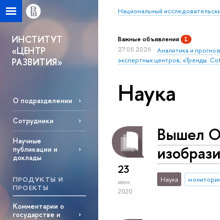
Национальный исследовательски
ИНСТИТУТ
Важные объявления
1
«ЦЕНТР
27.05.2026
Аналитика и прогноз
экспертных центров; «Тренды. Со
РАЗВИТИЯ»
Наука
О подразделении
Сотрудники
Вышел О
Научные
изобрази
публикации и
доклады
23
ПРОДУКТЫ И
Наука
монитори
июн
ПРОЕКТЫ
2020
Комментарии о
государстве и