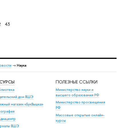
2
43
овости
→
Наука
ЕСУРСЫ
ПОЛЕЗНЫЕ ССЫЛКИ
блиотека
Министерство науки и
высшего образования РФ
дательский дом ВШЭ
Министерство просвещения
ижный магазин «БукВышка»
РФ
пография
Массовые открытые онлайн-
диацентр
курсы
рналы ВШЭ