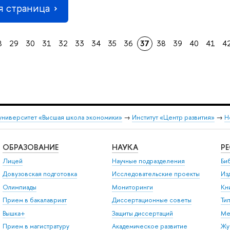
 страница
8
29
30
31
32
33
34
35
36
37
38
39
40
41
4
университет «Высшая школа экономики»
→
Институт «Центр развития»
→
Н
ОБРАЗОВАНИЕ
НАУКА
Р
Лицей
Научные подразделения
Би
Довузовская подготовка
Исследовательские проекты
Из
Олимпиады
Мониторинги
Кн
Прием в бакалавриат
Диссертационные советы
Ти
Вышка+
Защиты диссертаций
Ме
Прием в магистратуру
Академическое развитие
Жу