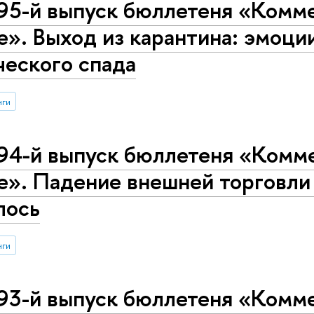
95-й выпуск бюллетеня «Комме
е». Выход из карантина: эмоци
ческого спада
нги
94-й выпуск бюллетеня «Комме
е». Падение внешней торговли 
лось
нги
93-й выпуск бюллетеня «Комме