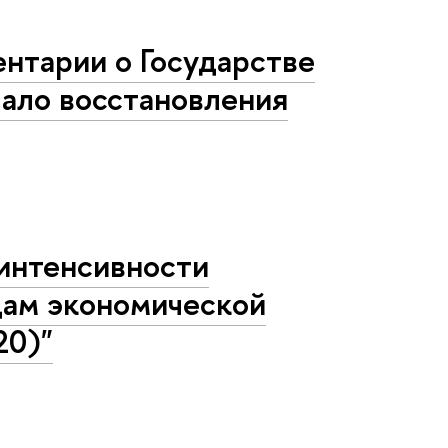
нтарии о Государстве
чало восстановления
интенсивности
идам экономической
20)"