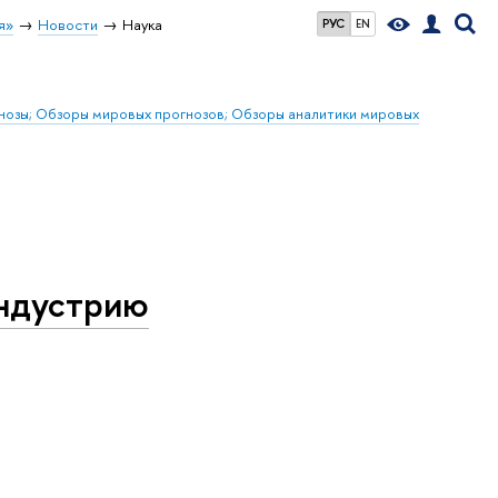
я»
Новости
Наука
РУС
EN
гнозы; Обзоры мировых прогнозов; Обзоры аналитики мировых
индустрию