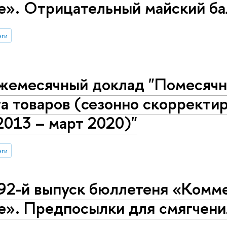
е». Отрицательный майский ба
нги
жемесячный доклад "Помесячн
а товаров (сезонно скорректи
2013 – март 2020)"
нги
92-й выпуск бюллетеня «Комме
е». Предпосылки для смягчени