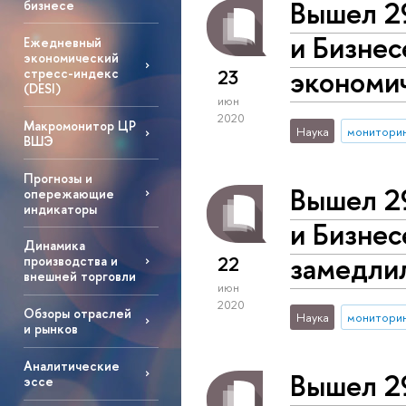
Вышел 2
бизнесе
и Бизнес
Ежедневный
экономический
экономи
стресс-индекс
23
(DESI)
июн
2020
Макромонитор ЦР
Наука
монитори
ВШЭ
Прогнозы и
Вышел 2
опережающие
индикаторы
и Бизнес
Динамика
замедли
22
производства и
внешней торговли
июн
2020
Обзоры отраслей
Наука
монитори
и рынков
Аналитические
Вышел 2
эссе