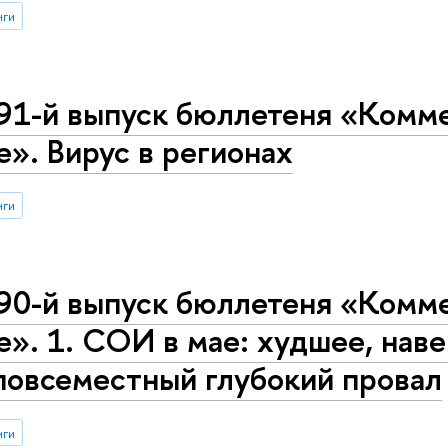
нги
91-й выпуск бюллетеня «Комме
е». Вирус в регионах
нги
90-й выпуск бюллетеня «Комме
е». 1. СОИ в мае: худшее, наве
повсеместный глубокий провал
нги