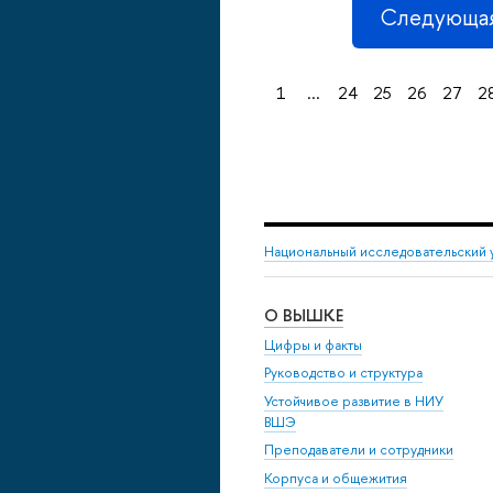
Следующая
1
...
24
25
26
27
2
Национальный исследовательский 
О ВЫШКЕ
Цифры и факты
Руководство и структура
Устойчивое развитие в НИУ
ВШЭ
Преподаватели и сотрудники
Корпуса и общежития