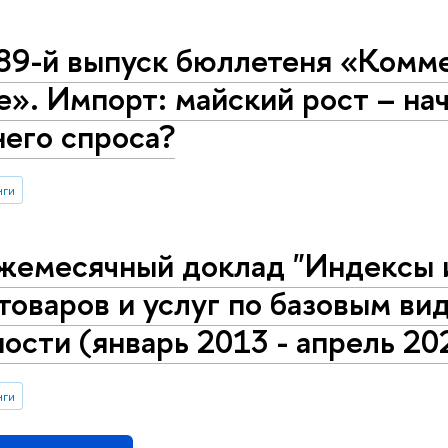
89-й выпуск бюллетеня «Комме
е». Импорт: майский рост – на
его спроса?
нги
жемесячный доклад "Индексы 
товаров и услуг по базовым в
ости (январь 2013 - апрель 20
нги