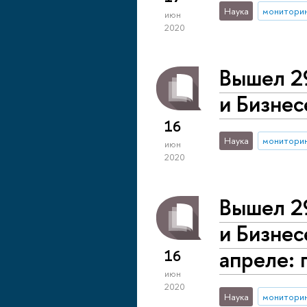
Наука
монитори
июн
2020
Вышел 2
и Бизнес
16
Наука
монитори
июн
2020
Вышел 2
и Бизнес
апреле: 
16
июн
2020
Наука
монитори