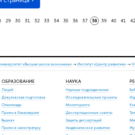
8
29
30
31
32
33
34
35
36
37
38
39
40
41
4
университет «Высшая школа экономики»
→
Институт «Центр развития»
→
Н
ОБРАЗОВАНИЕ
НАУКА
Р
Лицей
Научные подразделения
Би
Довузовская подготовка
Исследовательские проекты
Из
Олимпиады
Мониторинги
Кн
Прием в бакалавриат
Диссертационные советы
Ти
Вышка+
Защиты диссертаций
Ме
Прием в магистратуру
Академическое развитие
Жу