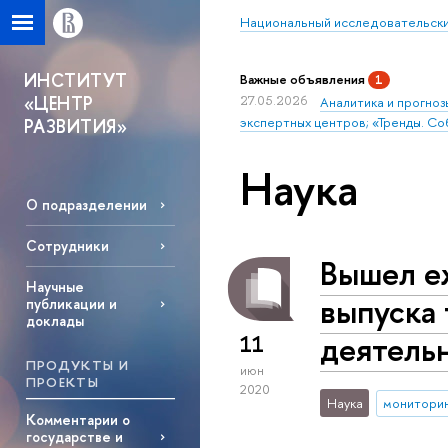
Национальный исследовательски
ИНСТИТУТ
Важные объявления
1
«ЦЕНТР
27.05.2026
Аналитика и прогноз
экспертных центров; «Тренды. Со
РАЗВИТИЯ»
Наука
О подразделении
Сотрудники
Вышел е
Научные
выпуска 
публикации и
доклады
деятельн
11
ПРОДУКТЫ И
июн
ПРОЕКТЫ
2020
Наука
монитори
Комментарии о
государстве и