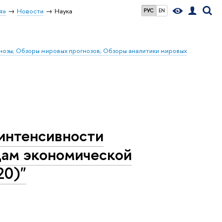
я»
Новости
Наука
РУС
EN
гнозы; Обзоры мировых прогнозов; Обзоры аналитики мировых
интенсивности
идам экономической
20)"