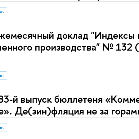
нги
жемесячный доклад "Индексы 
енного производства" № 132 (
нги
83-й выпуск бюллетеня «Комме
е». Де(зин)фляция не за горам
нги