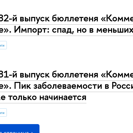
82-й выпуск бюллетеня «Комме
е». Импорт: спад, но в меньши
нги
81-й выпуск бюллетеня «Комме
е». Пик заболеваемости в Росс
е только начинается
нги
 страница