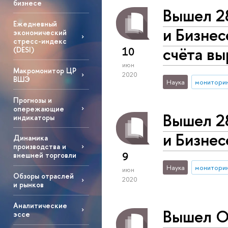
бизнесе
Вышел 2
Ежедневный
и Бизнес
экономический
стресс-индекс
счёта вы
10
(DESI)
июн
Макромонитор ЦР
2020
ВШЭ
Наука
монитори
Прогнозы и
опережающие
Вышел 2
индикаторы
и Бизне
Динамика
производства и
9
внешней торговли
Наука
монитори
июн
Обзоры отраслей
2020
и рынков
Аналитические
Вышел О
эссе