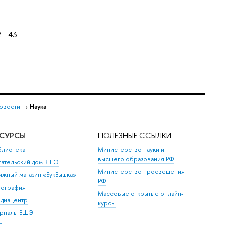
2
43
овости
→
Наука
ЕСУРСЫ
ПОЛЕЗНЫЕ ССЫЛКИ
блиотека
Министерство науки и
высшего образования РФ
дательский дом ВШЭ
Министерство просвещения
ижный магазин «БукВышка»
РФ
пография
Массовые открытые онлайн-
диацентр
курсы
рналы ВШЭ