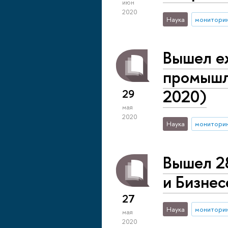
июн
2020
Наука
монитори
Вышел е
промышл
2020)
29
мая
2020
Наука
монитори
Вышел 2
и Бизнес
27
Наука
монитори
мая
2020