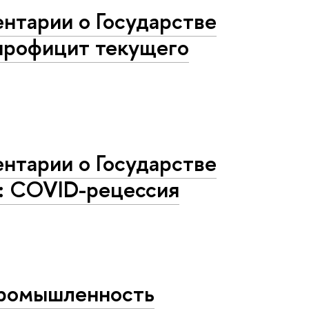
нтарии о Государстве
и профицит текущего
нтарии о Государстве
: COVID-рецессия
промышленность