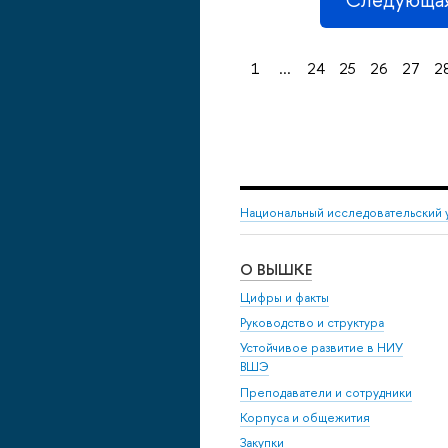
1
...
24
25
26
27
2
Национальный исследовательский 
О ВЫШКЕ
Цифры и факты
Руководство и структура
Устойчивое развитие в НИУ
ВШЭ
Преподаватели и сотрудники
Корпуса и общежития
Закупки