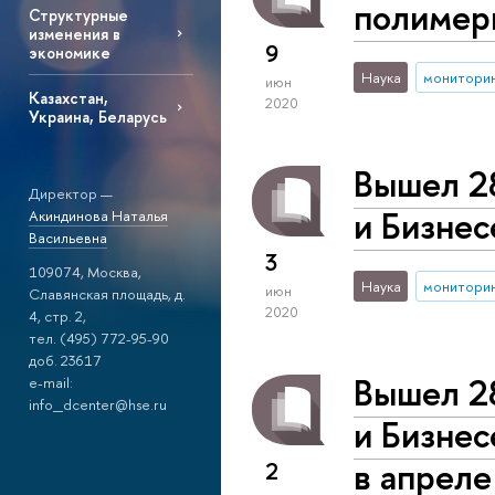
полимер
Структурные
изменения в
9
экономике
Наука
монитори
июн
Казахстан,
2020
Украина, Беларусь
Вышел 2
Директор —
и Бизнес
Акиндинова Наталья
Васильевна
3
109074, Москва,
Наука
монитори
июн
Славянская площадь, д.
2020
4, стр. 2,
тел. (495) 772-95-90
доб. 23617
Вышел 2
e-mail:
info_dcenter@hse.ru
и Бизне
в апреле
2