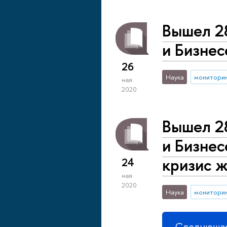
Вышел 2
и Бизнес
26
Наука
монитори
мая
2020
Вышел 2
и Бизнес
кризис ж
24
мая
2020
Наука
монитори
Следующая