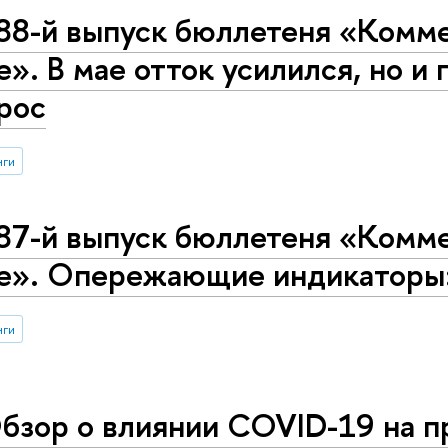
88-й выпуск бюллетеня «Комме
е». В мае отток усилился, но 
рос
нги
87-й выпуск бюллетеня «Комме
се». Опережающие индикаторы
нги
бзор о влиянии COVID-19 на 