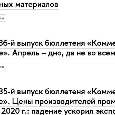
ных материалов
нги
86-й выпуск бюллетеня «Комме
е». Апрель – дно, да не во все
нги
85-й выпуск бюллетеня «Комме
се». Цены производителей пр
 2020 г.: падение ускорил эксп