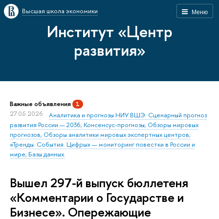
Высшая школа экономики
Меню
Институт «Центр
развития»
Важные объявления
1
27.05.2026
Аналитика и прогнозы НИУ ВШЭ: Сценарный прогноз
развития России — 2036; Консенсус-прогнозы; Обзоры мировых
прогнозов; Обзоры аналитики мировых экспертных центров;
«Тренды. События. Цифры» — мониторинг повестки в России и
мире; Базы данных.
Вышел 297-й выпуск бюллетеня
«Комментарии о Государстве и
Бизнесе». Опережающие