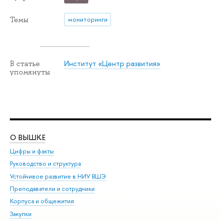
Темы
мониторинги
Институт «Центр развития»
В статье
упомянуты
О ВЫШКЕ
ОБ
Цифры и факты
Ли
Руководство и структура
Дов
Устойчивое развитие в НИУ ВШЭ
Ол
Преподаватели и сотрудники
При
Корпуса и общежития
Вы
Закупки
При